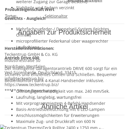
weiterer Zugang zur Garage besteht)
Stahlteile und Federn verzinkt
Produkteigenschaft
Wert
Sektionaltor
Tortyp:
Gewichts - Ausgleich
Mehrfachzugfeder-/ Doppelseil-System (leichtes
Angaben zur Produktsicherheit
Öffnen)
microprofilierter Federkanal über waagerechter
Laufschiene
Herstellerinformationen:
Teckentrup GmbH & Co. KG
Antrieb Drive 600
Industriestraße 50
Nordrhein-Westfalen
Der intelligente Garagentorantrieb DRIVE 600 sorgt für ein
Verl-Sürenheide, Deutschland, 33415
sicheres und effizientes Öffnen und Schließen. Bequemer
info@teckentrup.biz
Bedienkomfort dank 4-Kanal-Handsender inklusive.
https://www.teckentrup.biz/
***** Sterne Bewertungen
Öffnungsgeschwindigkeit von max. 240 mm/Sek.
Laufruhig, langlebig, wartungsfrei
Mit vorprogrammiertem 4-Befehl-Handsender
Ähnliche Artikel
Basis-Antriebsbeleuchtung mit 6 LED-Lampen
Anschlussmöglichkeiten für Erweiterungen
Maximale Zug- und Druckkraft von 600 N