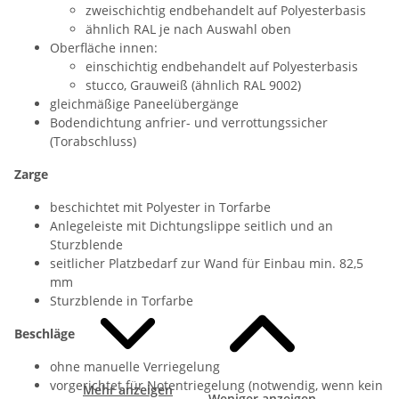
zweischichtig endbehandelt auf Polyesterbasis
ähnlich RAL je nach Auswahl oben
Oberfläche innen:
einschichtig endbehandelt auf Polyesterbasis
stucco, Grauweiß (ähnlich RAL 9002)
gleichmäßige Paneelübergänge
Bodendichtung anfrier- und verrottungssicher
(Torabschluss)
Zarge
beschichtet mit Polyester in Torfarbe
Anlegeleiste mit Dichtungslippe seitlich und an
Sturzblende
seitlicher Platzbedarf zur Wand für Einbau min. 82,5
mm
Sturzblende in Torfarbe
Beschläge
ohne manuelle Verriegelung
vorgerichtet für Notentriegelung (notwendig, wenn kein
Mehr anzeigen
Weniger anzeigen