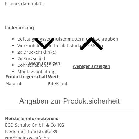
Produktdatenblatt.
Lieferumfang
Befestigungsset: Hülsenmuttern und Schrauben
Vierkantstift: Für Türblattstärke 40-66 mm
2x Drücker (Klinke)
2x Kurzschild
Mehr anzeigen
Bohrschablone
Weniger anzeigen
Montageanleitung
Produkteigenschaft
Wert
Edelstahl
Material:
Angaben zur Produktsicherheit
Herstellerinformationen:
ECO Schulte GmbH & Co. KG
Iserlohner Landstraße 89
Nordrhein-Westfalen