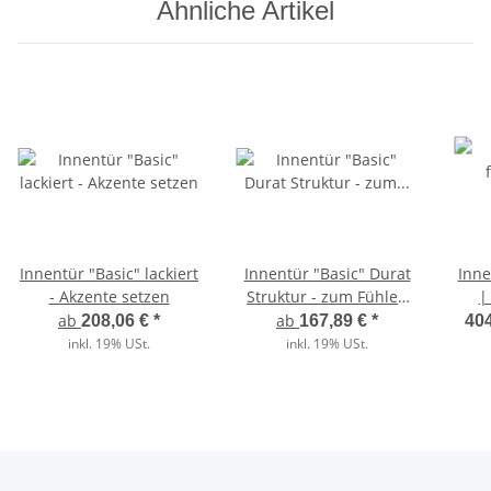
Ähnliche Artikel
Innentür "Basic" lackiert
Innentür "Basic" Durat
Inne
- Akzente setzen
Struktur - zum Fühlen
|
echt
indi
ab
ab
208,06 €
*
167,89 €
*
404
inkl. 19% USt.
inkl. 19% USt.