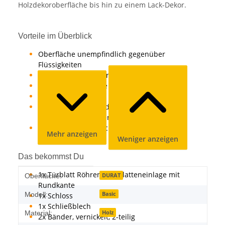
Holzdekoroberfläche bis hin zu einem Lack-Dekor.
Vorteile im Überblick
Oberfläche unempfindlich gegenüber
Flüssigkeiten
lichtecht, hitzebeständig
einfach in der Pflege und hygienisch
abrieb-, schlag- und kratzfest
lange Lebensdauer durch besonderes
Produktionsverfahren
hochwertig starke Schutzschicht
Mehr anzeigen
Weniger anzeigen
Das bekommst Du
1x Türblatt Röhrenspanplatteneinlage mit
Produkteigenschaft
Wert
DURAT
Oberfläche:
Rundkante
Basic
Modell:
1x Schloss
1x Schließblech
Holz
Material:
2x Bänder, vernickelt, 2-teilig