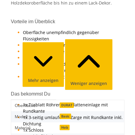
Holzdekoroberfläche bis hin zu einem Lack-Dekor.
Vorteile im Überblick
Oberfläche unempfindlich gegenüber
Flüssigkeiten
lichtecht, hitzebeständig
einfach in der Pflege und hygienisch
abrieb-, schlag- und kratzfest
lange Lebensdauer durch besonderes
Produktionsverfahren
hochwertig starke Schutzschicht
Mehr anzeigen
Weniger anzeigen
Das bekommst Du
1x Türblatt Röhrenspanplatteneinlage mit
Produkteigenschaft
Wert
DURAT
Oberfläche:
Rundkante
Basic
Modell:
1x 3-seitig umlaufende Zarge mit Rundkante inkl.
Dichtung
Holz
Material:
1x Schloss