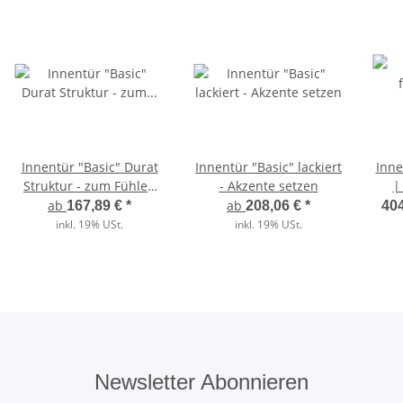
Innentür "Basic" Durat
Innentür "Basic" lackiert
Inne
Struktur - zum Fühlen
- Akzente setzen
|
echt
indi
ab
ab
167,89 €
*
208,06 €
*
404
inkl. 19% USt.
inkl. 19% USt.
Newsletter Abonnieren