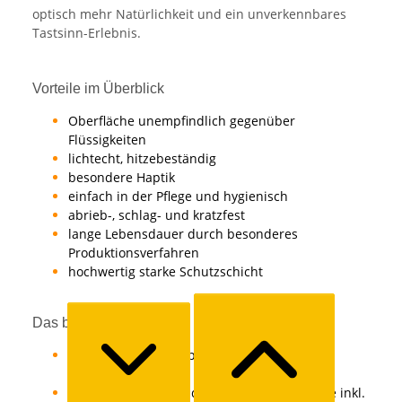
optisch mehr Natürlichkeit und ein unverkennbares
Tastsinn-Erlebnis.
Vorteile im Überblick
Oberfläche unempfindlich gegenüber
Flüssigkeiten
lichtecht, hitzebeständig
besondere Haptik
einfach in der Pflege und hygienisch
abrieb-, schlag- und kratzfest
lange Lebensdauer durch besonderes
Produktionsverfahren
hochwertig starke Schutzschicht
Das bekommst Du
1x Türblatt Röhrenspanplatteneinlage mit
Rundkante
1x 3-seitig umlaufende Zarge mit Rundkante inkl.