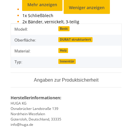
Dichtung
Mehr anzeigen
Weniger anzeigen
1x Schloss
1x Schließblech
2x Bänder, vernickelt, 3-teilig
Produkteigenschaft
Wert
Basic
Modell:
DURAT strukturiert
Oberfläche:
Holz
Material:
Innentür
Typ:
Angaben zur Produktsicherheit
Herstellerinformationen:
HUGA KG
Osnabrücker Landstraße 139
Nordrhein-Westfalen
Gütersloh, Deutschland, 33335
info@huga.de