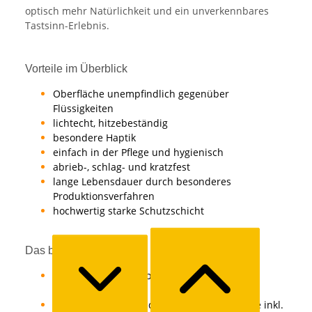
optisch mehr Natürlichkeit und ein unverkennbares
Tastsinn-Erlebnis.
Vorteile im Überblick
Oberfläche unempfindlich gegenüber
Flüssigkeiten
lichtecht, hitzebeständig
besondere Haptik
einfach in der Pflege und hygienisch
abrieb-, schlag- und kratzfest
lange Lebensdauer durch besonderes
Produktionsverfahren
hochwertig starke Schutzschicht
Das bekommst Du
1x Türblatt Röhrenspanplatteneinlage mit
Rundkante
1x 3-seitig umlaufende Zarge mit Rundkante inkl.