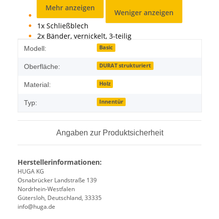
Dichtung
Mehr anzeigen
Weniger anzeigen
1x Schloss
1x Schließblech
2x Bänder, vernickelt, 3-teilig
Produkteigenschaft
Wert
Basic
Modell:
DURAT strukturiert
Oberfläche:
Holz
Material:
Innentür
Typ:
Angaben zur Produktsicherheit
Herstellerinformationen:
HUGA KG
Osnabrücker Landstraße 139
Nordrhein-Westfalen
Gütersloh, Deutschland, 33335
info@huga.de