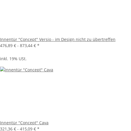
Innentür "Concept" Versio - im Design nicht zu übertreffen
476,89 € -
873,44 €
*
inkl. 19% USt.
Innentür "Concept" Cava
321,36 € -
415,09 €
*