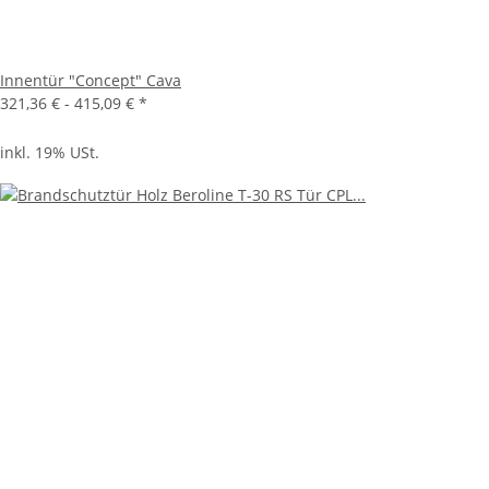
Innentür "Concept" Cava
321,36 € -
415,09 €
*
inkl. 19% USt.