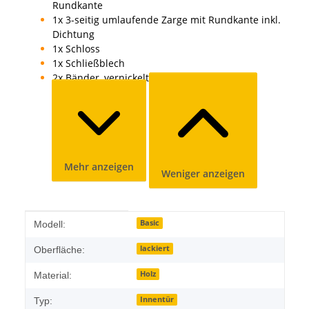
Rundkante
1x 3-seitig umlaufende Zarge mit Rundkante inkl.
Dichtung
1x Schloss
1x Schließblech
2x Bänder, vernickelt, 2-teilig
Mehr anzeigen
Weniger anzeigen
Produkteigenschaft
Wert
Basic
Modell:
lackiert
Oberfläche:
Holz
Material:
Innentür
Typ: