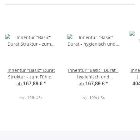
Innentür "Basic" Durat
Innentür "Basic" Durat -
Inne
Struktur - zum Fühlen
hygienisch und
|
echt
pflegeleicht
indi
ab
ab
167,89 €
*
167,89 €
*
404
inkl. 19% USt.
inkl. 19% USt.