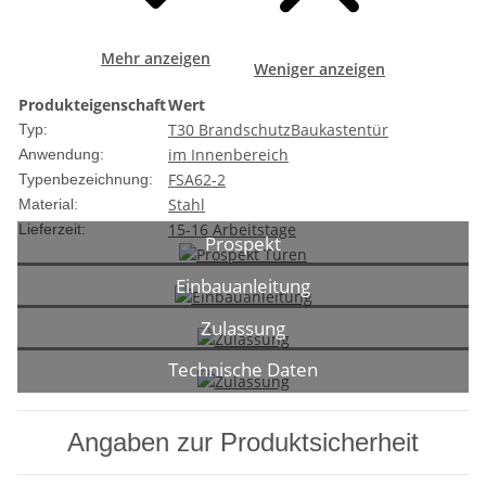
Mehr anzeigen
Weniger anzeigen
Produkteigenschaft
Wert
T30 Brandschutz
Baukastentür
Typ:
im Innenbereich
Anwendung:
FSA62-2
Typenbezeichnung:
Stahl
Material:
15-16 Arbeitstage
Lieferzeit:
Prospekt
Einbauanleitung
Zulassung
Technische Daten
Angaben zur Produktsicherheit