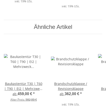
inkl. 19% USt.
inkl. 19% USt.
Ähnliche Artikel
Baukastentür T30 | T60
Brandschutzklappe /
| T90 | EI2 | Mehrzweck
Revisionsklappe
Bra
Stahltür Profi
ab
ab
459,00 €
*
362,00 €
*
Alter Preis:
582,00 €
inkl. 19% USt.