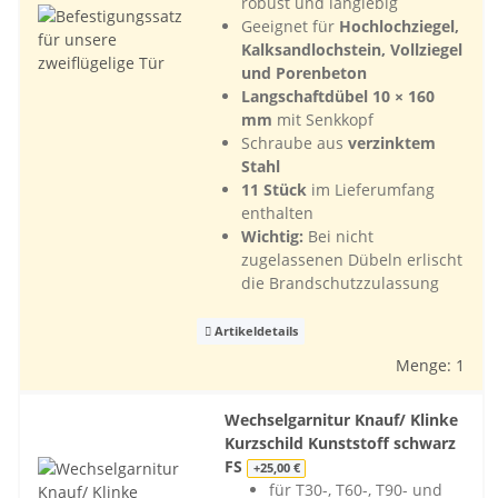
robust und langlebig
Geeignet für
Hochlochziegel,
Kalksandlochstein, Vollziegel
und Porenbeton
Langschaftdübel 10 × 160
mm
mit Senkkopf
Schraube aus
verzinktem
Stahl
11 Stück
im Lieferumfang
enthalten
Wichtig:
Bei nicht
zugelassenen Dübeln erlischt
die Brandschutzzulassung
Artikeldetails
Menge: 1
Wechselgarnitur Knauf/ Klinke
Kurzschild Kunststoff schwarz
FS
+25,00 €
für T30-, T60-, T90- und