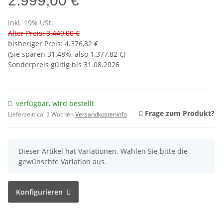
2.999,00 €
inkl. 19% USt.
Alter Preis: 3.449,00 €
bisheriger Preis
:
4.376,82 €
(Sie sparen
31.48%
, also
1.377,82 €
)
Sonderpreis gültig bis 31.08.2026
verfügbar, wird bestellt
Frage zum Produkt?
Lieferzeit:
ca. 3 Wochen
Versandkosteninfo
x
Dieser Artikel hat Variationen. Wählen Sie bitte die
gewünschte Variation aus.
Konfigurieren