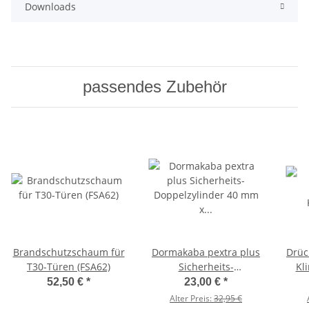
Downloads
passendes Zubehör
Brandschutzschaum für
Dormakaba pextra plus
Drüc
T30-Türen (FSA62)
Sicherheits-
Kl
Doppelzylinder 40 mm x
Bra
52,50 €
*
23,00 €
*
40 mm
Alter Preis:
32,95 €