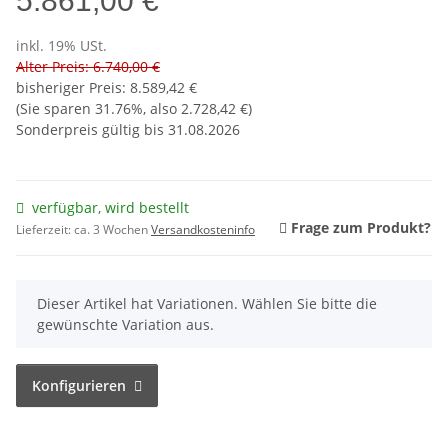
5.861,00 €
inkl. 19% USt.
Alter Preis: 6.740,00 €
bisheriger Preis
:
8.589,42 €
(Sie sparen
31.76%
, also
2.728,42 €
)
Sonderpreis gültig bis 31.08.2026
verfügbar, wird bestellt
Frage zum Produkt?
Lieferzeit:
ca. 3 Wochen
Versandkosteninfo
x
Dieser Artikel hat Variationen. Wählen Sie bitte die
gewünschte Variation aus.
Konfigurieren