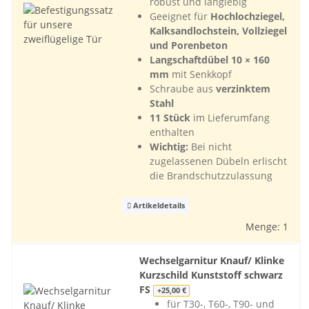
robust und langlebig
Geeignet für
Hochlochziegel,
Kalksandlochstein, Vollziegel
und Porenbeton
Langschaftdübel 10 × 160
mm
mit Senkkopf
Schraube aus
verzinktem
Stahl
11 Stück
im Lieferumfang
enthalten
Wichtig:
Bei nicht
zugelassenen Dübeln erlischt
die Brandschutzzulassung
Artikeldetails
Menge: 1
Wechselgarnitur Knauf/ Klinke
Kurzschild Kunststoff schwarz
FS
+25,00 €
für T30-, T60-, T90- und