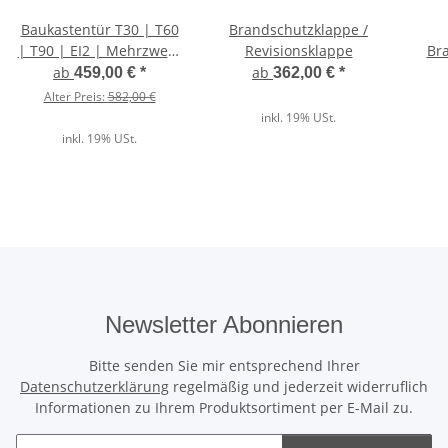
Baukastentür T30 | T60
Brandschutzklappe /
| T90 | EI2 | Mehrzweck
Revisionsklappe
Bra
Stahltür Profi
ab
ab
459,00 €
*
362,00 €
*
Alter Preis:
582,00 €
inkl. 19% USt.
inkl. 19% USt.
Newsletter Abonnieren
Bitte senden Sie mir entsprechend Ihrer
Datenschutzerklärung
regelmäßig und jederzeit widerruflich
Informationen zu Ihrem Produktsortiment per E-Mail zu.