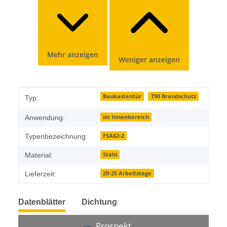
Mehr anzeigen
Weniger anzeigen
Produkteigenschaft
Wert
Baukastentür
T90 Brandschutz
Typ:
im Innenbereich
Anwendung:
FSA62-2
Typenbezeichnung:
Stahl
Material:
20-25 Arbeitstage
Lieferzeit:
Datenblätter
Dichtung
Prospekt