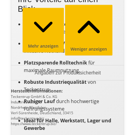
Blick
Wärmegedämmte Stahlprofile
für
reduzierte Energieverluste
Elektrischer 400V Aufsteckantrieb
Mehr anzeigen
Weniger anzeigen
inklusive Nothandkurbel
Platzsparende Rolltechnik
für
maximale Raumnutzung
Angaben zur Produktsicherheit
Robuste Industriequalität
von
Teckentrup
Herstellerinformationen:
Teckentrup GmbH & Co. KG
Ruhiger Lauf
durch hochwertige
Industriestraße 50
Nordrhein-Westfalen
Führungssysteme
Verl-Sürenheide, Deutschland, 33415
info@teckentrup.biz
Ideal für Halle, Werkstatt, Lager und
https://www.teckentrup.biz/
Gewerbe