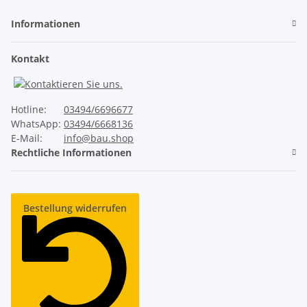
Informationen
Ruhiger Lauf
Kontakt
✓
Unser ThermoTeck
✕
Normale Billig-Rolltore
Hotline:
03494/6696677
WhatsApp:
03494/6668136
E-Mail:
info@bau.shop
Rechtliche Informationen
Industrie-Sicherheitsausstattung
✓
Unser ThermoTeck
Bestellung widerrufen
✕
Normale Billig-Rolltore
Lange Lebensdauer