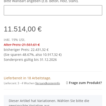
Bitte Wandart angeben (z.B. Beton, Holz, Stahl).
Bitte Wandart angeben (z.B. Beton, Holz, Stahl).
11.514,00 €
inkl. 19% USt.
Alter Preis: 21.561,61 €
bisheriger Preis
:
22.431,32 €
(Sie sparen
48.67%
, also
10.917,32 €
)
Sonderpreis gültig bis 31.12.2026
Lieferbereit in 18 Arbeitstage.
Frage zum Produkt?
Lieferzeit:
3 - 4 Wochen
Versandkosteninfo
x
Dieser Artikel hat Variationen. Wählen Sie bitte die
gewünschte Variation aus.