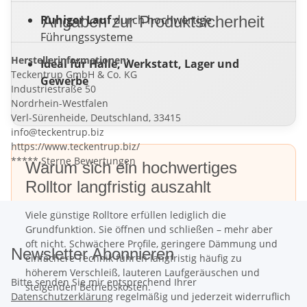
Ruhiger Lauf
Angaben zur Produktsicherheit
durch hochwertige
Führungssysteme
Herstellerinformationen:
Ideal für Halle, Werkstatt, Lager und
Teckentrup GmbH & Co. KG
Gewerbe
Industriestraße 50
Nordrhein-Westfalen
Verl-Sürenheide, Deutschland, 33415
info@teckentrup.biz
https://www.teckentrup.biz/
***** Sterne Bewertungen
Warum sich ein hochwertiges
Rolltor langfristig auszahlt
Viele günstige Rolltore erfüllen lediglich die
Grundfunktion. Sie öffnen und schließen – mehr aber
oft nicht. Schwächere Profile, geringere Dämmung und
Newsletter Abonnieren
einfachere Technik führen langfristig häufig zu
höherem Verschleiß, lauteren Laufgeräuschen und
Bitte senden Sie mir entsprechend Ihrer
steigenden Betriebskosten.
Datenschutzerklärung
regelmäßig und jederzeit widerruflich