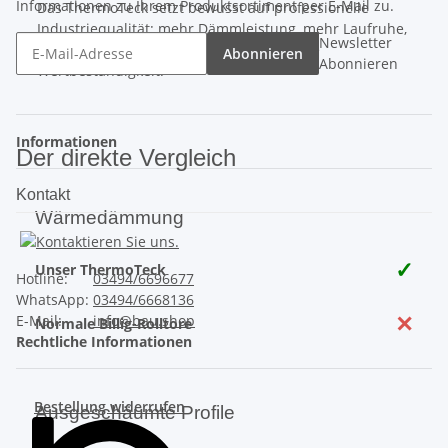
Informationen zu Ihrem Produktsortiment per E-Mail zu.
Das ThermoTeck setzt bewusst auf professionelle
Industriequalität: mehr Dämmleistung, mehr Laufruhe,
Newsletter
mehr Sicherheit und eine deutlich höhere
Abonnieren
Abonnieren
Wertbeständigkeit.
Informationen
Der direkte Vergleich
Kontakt
Wärmedämmung
✓
Unser ThermoTeck
Hotline:
03494/6696677
WhatsApp:
03494/6668136
✕
E-Mail:
info@bau.shop
Normale Billig-Rolltore
Rechtliche Informationen
Bestellung widerrufen
Ausgeschäumte Profile