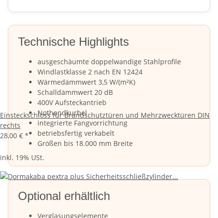
Technische Highlights
ausgeschäumte doppelwandige Stahlprofile
Windlastklasse 2 nach EN 12424
Wärmedämmwert 3,5 W/(m²K)
Schalldämmwert 20 dB
400V Aufsteckantrieb
Nothandkurbel
Einsteckschloss für Brandschutztüren und Mehrzwecktüren DIN
integrierte Fangvorrichtung
rechts
betriebsfertig verkabelt
28,00 €
*
Größen bis 18.000 mm Breite
inkl. 19% USt.
Optional erhältlich
Verglasungselemente