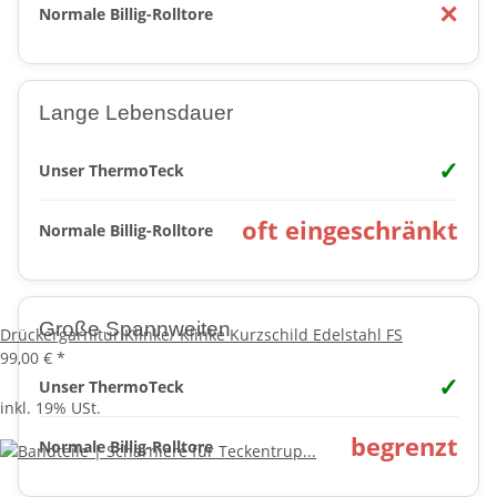
✕
Normale Billig-Rolltore
Lange Lebensdauer
✓
Unser ThermoTeck
oft eingeschränkt
Normale Billig-Rolltore
Große Spannweiten
Drückergarnitur Klinke/ Klinke Kurzschild Edelstahl FS
99,00 €
*
✓
Unser ThermoTeck
inkl. 19% USt.
begrenzt
Normale Billig-Rolltore