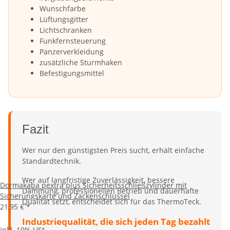
Wunschfarbe
Lüftungsgitter
Lichtschranken
Funkfernsteuerung
Panzerverkleidung
zusätzliche Sturmhaken
Befestigungsmittel
Fazit
Wer nur den günstigsten Preis sucht, erhält einfache
Standardtechnik.
Wer auf langfristige Zuverlässigkeit, bessere
Dormakaba pextra plus Sicherheitsschließzylinder mit
Dämmung, professionellen Betrieb und dauerhafte
Sicherungskarte und Zackenschlüssel
Qualität setzt, entscheidet sich für das ThermoTeck.
21,95 €
*
Industriequalität, die sich jeden Tag bezahlt
inkl. 19% USt.