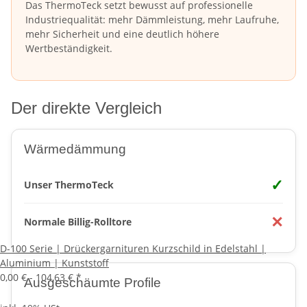
Das ThermoTeck setzt bewusst auf professionelle
Industriequalität: mehr Dämmleistung, mehr Laufruhe,
mehr Sicherheit und eine deutlich höhere
Wertbeständigkeit.
Der direkte Vergleich
Wärmedämmung
✓
Unser ThermoTeck
✕
Normale Billig-Rolltore
D-100 Serie | Drückergarnituren Kurzschild in Edelstahl |
Aluminium | Kunststoff
0,00 € -
104,63 €
*
Ausgeschäumte Profile