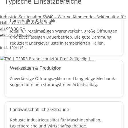
Typische Einsatzbereiche
Industrie-Sektionaltor SW40 – Wärmedämmendes Sektionaltor für
Lagerhallen & Logistik
Halle, Werkstatt & Gewerbe
ab
998,00 €
*
Ideal für regelmäßigen Warenverkehr, große Öffnungen
Alter Preis:
1.968,77 €
und zuverlässigen Dauerbetrieb. Die gute Dämmung
reduziert Energieverluste in temperierten Hallen.
inkl. 19% USt.
Werkstätten & Produktion
Zuverlässige Öffnungszyklen und langlebige Mechanik
sorgen für einen störungsfreien Arbeitsalltag.
Landwirtschaftliche Gebäude
Robuste Industriequalität für Maschinenhallen,
Lagerbereiche und Wirtschaftsgebäude.