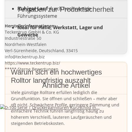
Ruhiger Lauf
Angaben zur Produktsicherheit
durch hochwertige
Führungssysteme
Herstellerinformationen:
Ideal für Halle, Werkstatt, Lager und
Teckentrup GmbH & Co. KG
Gewerbe
Industriestraße 50
Nordrhein-Westfalen
Verl-Sürenheide, Deutschland, 33415
info@teckentrup.biz
https://www.teckentrup.biz/
***** Sterne Bewertungen
Warum sich ein hochwertiges
Rolltor langfristig auszahlt
Ähnliche Artikel
Viele günstige Rolltore erfüllen lediglich die
Grundfunktion. Sie öffnen und schließen – mehr aber
oft nicht. Schwächere Profile, geringere Dämmung und
einfachere Technik führen langfristig häufig zu
höherem Verschleiß, lauteren Laufgeräuschen und
steigenden Betriebskosten.