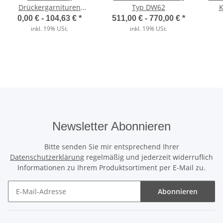
Drückergarnituren
Typ DW62
K
Kurzschild in Edelstahl |
0,00 € -
104,63 €
*
511,00 € -
770,00 €
*
Der direkte Vergleich
Aluminium | Kunststoff
inkl. 19% USt.
inkl. 19% USt.
Wärmedämmung
✓
Unser ThermoTeck
✕
Normale Billig-Rolltore
Newsletter Abonnieren
Bitte senden Sie mir entsprechend Ihrer
Ausgeschäumte Profile
Datenschutzerklärung
regelmäßig und jederzeit widerruflich
Informationen zu Ihrem Produktsortiment per E-Mail zu.
✓
Unser ThermoTeck
Abonnieren
✕
Normale Billig-Rolltore
Newsletter Abonnieren