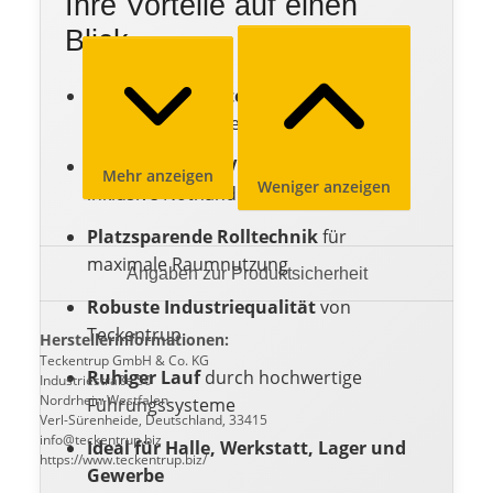
Ihre Vorteile auf einen
Blick
Wärmegedämmte Stahlprofile
für
reduzierte Energieverluste
Elektrischer 400V Aufsteckantrieb
Mehr anzeigen
Weniger anzeigen
inklusive Nothandkurbel
Platzsparende Rolltechnik
für
maximale Raumnutzung
Angaben zur Produktsicherheit
Robuste Industriequalität
von
Teckentrup
Herstellerinformationen:
Teckentrup GmbH & Co. KG
Ruhiger Lauf
durch hochwertige
Industriestraße 50
Nordrhein-Westfalen
Führungssysteme
Verl-Sürenheide, Deutschland, 33415
info@teckentrup.biz
Ideal für Halle, Werkstatt, Lager und
https://www.teckentrup.biz/
Gewerbe