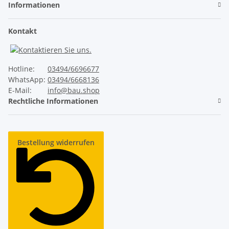
Informationen
Ruhiger Lauf
Kontakt
✓
Unser ThermoTeck
Hotline:
03494/6696677
✕
Normale Billig-Rolltore
WhatsApp:
03494/6668136
E-Mail:
info@bau.shop
Rechtliche Informationen
Industrie-Sicherheitsausstattung
Bestellung widerrufen
✓
Unser ThermoTeck
✕
Normale Billig-Rolltore
Lange Lebensdauer