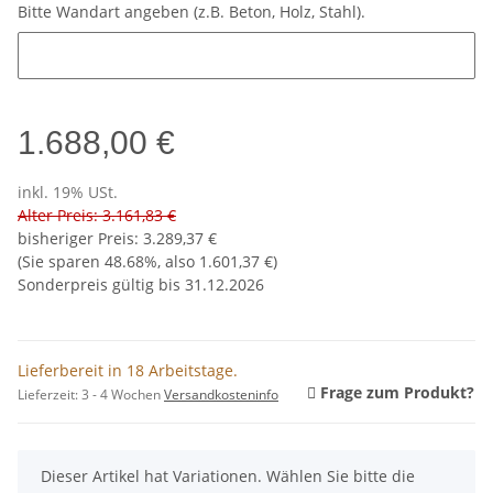
Bitte Wandart angeben (z.B. Beton, Holz, Stahl).
Bitte Wandart angeben (z.B. Beton, Holz, Stahl).
1.688,00 €
inkl. 19% USt.
Alter Preis: 3.161,83 €
bisheriger Preis
:
3.289,37 €
(Sie sparen
48.68%
, also
1.601,37 €
)
Sonderpreis gültig bis 31.12.2026
Lieferbereit in 18 Arbeitstage.
Frage zum Produkt?
Lieferzeit:
3 - 4 Wochen
Versandkosteninfo
x
Dieser Artikel hat Variationen. Wählen Sie bitte die