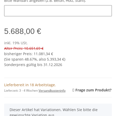
Bitte Wandart angeben (z.B. Beton, Holz, Stahl).
Bitte Wandart angeben (z.B. Beton, Holz, Stahl).
5.688,00 €
inkl. 19% USt.
Alter Preis: 10.651,69 €
bisheriger Preis
:
11.081,34 €
(Sie sparen
48.67%
, also
5.393,34 €
)
Sonderpreis gültig bis 31.12.2026
Lieferbereit in 18 Arbeitstage.
Frage zum Produkt?
Lieferzeit:
3 - 4 Wochen
Versandkosteninfo
x
Dieser Artikel hat Variationen. Wählen Sie bitte die
gewünschte Variation aus.