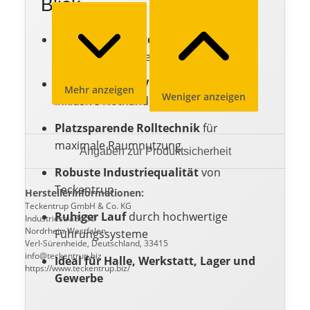
Blick
Wärmegedämmte Stahlprofile
für
reduzierte Energieverluste
Elektrischer 400V Aufsteckantrieb
Mehr anzeigen
Weniger anzeigen
inklusive Nothandkurbel
Platzsparende Rolltechnik
für
maximale Raumnutzung
Angaben zur Produktsicherheit
Robuste Industriequalität
von
Teckentrup
Herstellerinformationen:
Teckentrup GmbH & Co. KG
Ruhiger Lauf
durch hochwertige
Industriestraße 50
Nordrhein-Westfalen
Führungssysteme
Verl-Sürenheide, Deutschland, 33415
info@teckentrup.biz
Ideal für Halle, Werkstatt, Lager und
https://www.teckentrup.biz/
Gewerbe