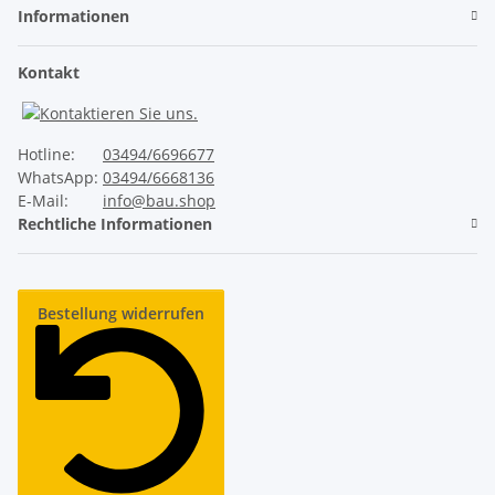
Informationen
Ruhiger Lauf
✓
Kontakt
Unser ThermoTeck
✕
Normale Billig-Rolltore
Hotline:
03494/6696677
WhatsApp:
03494/6668136
E-Mail:
info@bau.shop
Rechtliche Informationen
Industrie-Sicherheitsausstattung
✓
Unser ThermoTeck
Bestellung widerrufen
✕
Normale Billig-Rolltore
Lange Lebensdauer