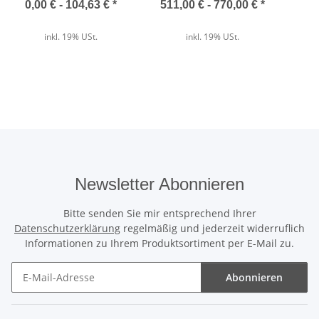
Kurzschild in Edelstahl |
0,00 € -
104,63 €
*
511,00 € -
770,00 €
*
Der direkte Vergleich
Aluminium | Kunststoff
inkl. 19% USt.
inkl. 19% USt.
Wärmedämmung
✓
Unser ThermoTeck
✕
Normale Billig-Rolltore
Newsletter Abonnieren
Ausgeschäumte Profile
Bitte senden Sie mir entsprechend Ihrer
✓
Datenschutzerklärung
regelmäßig und jederzeit widerruflich
Unser ThermoTeck
Informationen zu Ihrem Produktsortiment per E-Mail zu.
✕
Normale Billig-Rolltore
Abonnieren
Newsletter Abonnieren