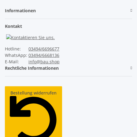
Informationen
Ruhiger Lauf
Kontakt
✓
Unser ThermoTeck
✕
Normale Billig-Rolltore
Hotline:
03494/6696677
WhatsApp:
03494/6668136
E-Mail:
info@bau.shop
Rechtliche Informationen
Industrie-Sicherheitsausstattung
✓
Unser ThermoTeck
Bestellung widerrufen
✕
Normale Billig-Rolltore
Lange Lebensdauer