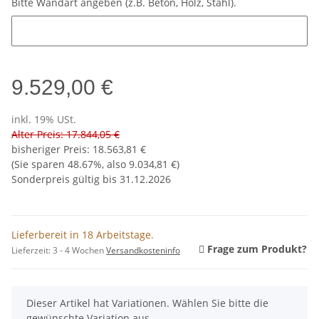
Bitte Wandart angeben (z.B. Beton, Holz, Stahl).
Bitte Wandart angeben (z.B. Beton, Holz, Stahl).
9.529,00 €
inkl. 19% USt.
Alter Preis: 17.844,05 €
bisheriger Preis
:
18.563,81 €
(Sie sparen
48.67%
, also
9.034,81 €
)
Sonderpreis gültig bis 31.12.2026
Lieferbereit in 18 Arbeitstage.
Frage zum Produkt?
Lieferzeit:
3 - 4 Wochen
Versandkosteninfo
x
Dieser Artikel hat Variationen. Wählen Sie bitte die
gewünschte Variation aus.