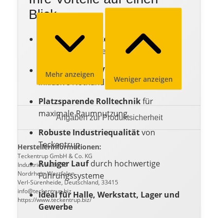
Blick
Wärmegedämmte Stahlprofile
für
reduzierte Energieverluste
Elektrischer 400V Aufsteckantrieb
Mehr anzeigen
Weniger anzeigen
inklusive Nothandkurbel
Platzsparende Rolltechnik
für
maximale Raumnutzung
Angaben zur Produktsicherheit
Robuste Industriequalität
von
Teckentrup
Herstellerinformationen:
Teckentrup GmbH & Co. KG
Ruhiger Lauf
durch hochwertige
Industriestraße 50
Nordrhein-Westfalen
Führungssysteme
Verl-Sürenheide, Deutschland, 33415
info@teckentrup.biz
Ideal für Halle, Werkstatt, Lager und
https://www.teckentrup.biz/
Gewerbe