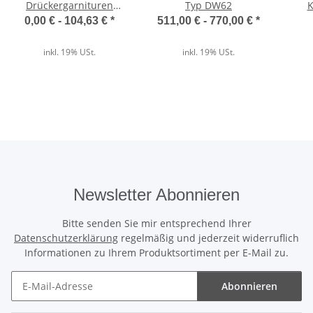
Drückergarnituren
Typ DW62
K
Kurzschild in Edelstahl |
0,00 € -
104,63 €
*
511,00 € -
770,00 €
*
Der direkte Vergleich
Aluminium | Kunststoff
inkl. 19% USt.
inkl. 19% USt.
Wärmedämmung
✓
Unser ThermoTeck
✕
Normale Billig-Rolltore
Newsletter Abonnieren
Ausgeschäumte Profile
Bitte senden Sie mir entsprechend Ihrer
✓
Datenschutzerklärung
regelmäßig und jederzeit widerruflich
Unser ThermoTeck
Informationen zu Ihrem Produktsortiment per E-Mail zu.
✕
Normale Billig-Rolltore
Abonnieren
Newsletter Abonnieren