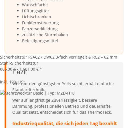
Wunschfarbe
Lüftungsgitter
Lichtschranken
Funkfernsteuerung
Panzerverkleidung
zusätzliche Sturmhaken
Befestigungsmittel
Sicherheitstür FSA62 / DW62 3-fach verriegelt & RC2 – 62 mm
Stahl-Sicherheitstür
805,00 € -
1.681,00 €
*
Fazit
inkl. 19% USt.
Wer nur den günstigsten Preis sucht, erhält einfache
Standardtechnik.
Wer auf langfristige Zuverlässigkeit, bessere
Dämmung, professionellen Betrieb und dauerhafte
Qualität setzt, entscheidet sich für das ThermoTeck.
Industriequalität, die sich jeden Tag bezahlt