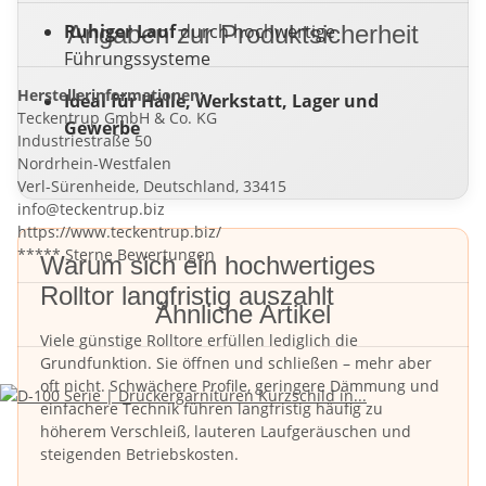
Ruhiger Lauf
Angaben zur Produktsicherheit
durch hochwertige
Führungssysteme
Herstellerinformationen:
Ideal für Halle, Werkstatt, Lager und
Teckentrup GmbH & Co. KG
Gewerbe
Industriestraße 50
Nordrhein-Westfalen
Verl-Sürenheide, Deutschland, 33415
info@teckentrup.biz
https://www.teckentrup.biz/
***** Sterne Bewertungen
Warum sich ein hochwertiges
Rolltor langfristig auszahlt
Ähnliche Artikel
Viele günstige Rolltore erfüllen lediglich die
Grundfunktion. Sie öffnen und schließen – mehr aber
oft nicht. Schwächere Profile, geringere Dämmung und
einfachere Technik führen langfristig häufig zu
höherem Verschleiß, lauteren Laufgeräuschen und
steigenden Betriebskosten.