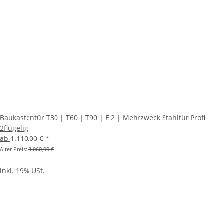
Baukastentür T30 | T60 | T90 | EI2 | Mehrzweck Stahltür Profi
2flügelig
ab
1.110,00 €
*
Alter Preis:
3.060,00 €
inkl. 19% USt.