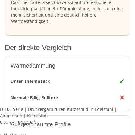
Das ThermoTeck setzt bewusst auf professionelle
Industriequalität: mehr Dämmleistung, mehr Laufruhe,
mehr Sicherheit und eine deutlich höhere
Wertbeständigkeit.
Der direkte Vergleich
Wärmedämmung
✓
Unser ThermoTeck
✕
Normale Billig-Rolltore
D-100 Serie | Drückergarnituren Kurzschild in Edelstahl |
Aluminium | Kunststoff
0,00 € -
104,63 €
*
Ausgeschäumte Profile