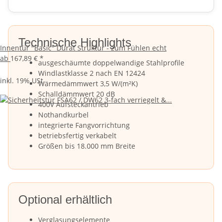
Technische Highlights
Innentür "Basic" Durat Struktur - zum Fühlen echt
ab
167,89 €
*
ausgeschäumte doppelwandige Stahlprofile
Windlastklasse 2 nach EN 12424
inkl. 19% USt.
Wärmedämmwert 3,5 W/(m²K)
Schalldämmwert 20 dB
400V Aufsteckantrieb
Nothandkurbel
integrierte Fangvorrichtung
betriebsfertig verkabelt
Größen bis 18.000 mm Breite
Optional erhältlich
Verglasungselemente