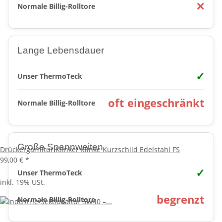
✕
Normale Billig-Rolltore
Lange Lebensdauer
✓
Unser ThermoTeck
oft eingeschränkt
Normale Billig-Rolltore
Große Spannweiten
Drückergarnitur Klinke/ Klinke Kurzschild Edelstahl FS
99,00 €
*
✓
Unser ThermoTeck
inkl. 19% USt.
begrenzt
Normale Billig-Rolltore