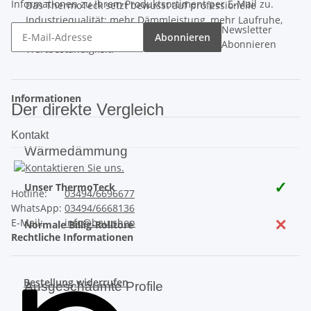
Informationen zu Ihrem Produktsortiment per E-Mail zu.
Das ThermoTeck setzt bewusst auf professionelle
Industriequalität: mehr Dämmleistung, mehr Laufruhe,
Newsletter
mehr Sicherheit und eine deutlich höhere
Abonnieren
Abonnieren
Wertbeständigkeit.
Informationen
Der direkte Vergleich
Kontakt
Wärmedämmung
✓
Unser ThermoTeck
Hotline:
03494/6696677
WhatsApp:
03494/6668136
✕
E-Mail:
info@bau.shop
Normale Billig-Rolltore
Rechtliche Informationen
Bestellung widerrufen
Ausgeschäumte Profile