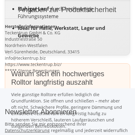
Ruhiger Lauf
Angaben zur Produktsicherheit
durch hochwertige
Führungssysteme
Herstellerinformationen:
Ideal für Halle, Werkstatt, Lager und
Teckentrup GmbH & Co. KG
Gewerbe
Industriestraße 50
Nordrhein-Westfalen
Verl-Sürenheide, Deutschland, 33415
info@teckentrup.biz
https://www.teckentrup.biz/
***** Sterne Bewertungen
Warum sich ein hochwertiges
Rolltor langfristig auszahlt
Viele günstige Rolltore erfüllen lediglich die
Grundfunktion. Sie öffnen und schließen – mehr aber
oft nicht. Schwächere Profile, geringere Dämmung und
Newsletter Abonnieren
einfachere Technik führen langfristig häufig zu
höherem Verschleiß, lauteren Laufgeräuschen und
Bitte senden Sie mir entsprechend Ihrer
steigenden Betriebskosten.
Datenschutzerklärung
regelmäßig und jederzeit widerruflich