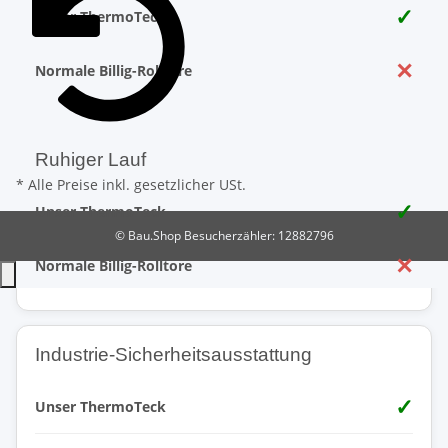
✓
Unser ThermoTeck
✕
Normale Billig-Rolltore
Ruhiger Lauf
* Alle Preise inkl. gesetzlicher USt.
✓
Unser ThermoTeck
© Bau.Shop
Besucherzähler: 12882796
✕
Normale Billig-Rolltore
Industrie-Sicherheitsausstattung
✓
Unser ThermoTeck