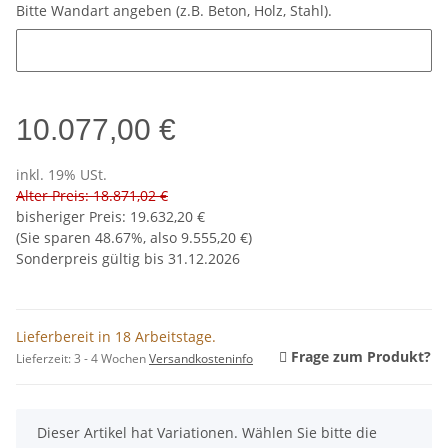
Bitte Wandart angeben (z.B. Beton, Holz, Stahl).
Bitte Wandart angeben (z.B. Beton, Holz, Stahl).
10.077,00 €
inkl. 19% USt.
Alter Preis: 18.871,02 €
bisheriger Preis
:
19.632,20 €
(Sie sparen
48.67%
, also
9.555,20 €
)
Sonderpreis gültig bis 31.12.2026
Lieferbereit in 18 Arbeitstage.
Frage zum Produkt?
Lieferzeit:
3 - 4 Wochen
Versandkosteninfo
x
Dieser Artikel hat Variationen. Wählen Sie bitte die