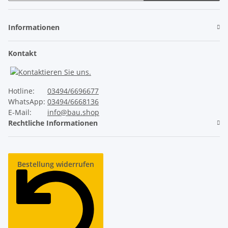
Newsletter Abonnieren
Der direkte Vergleich
Informationen
Wärmedämmung
Kontakt
✓
Unser ThermoTeck
Hotline:
03494/6696677
WhatsApp:
03494/6668136
✕
Normale Billig-Rolltore
E-Mail:
info@bau.shop
Rechtliche Informationen
Ausgeschäumte Profile
Bestellung widerrufen
✓
Unser ThermoTeck
✕
Normale Billig-Rolltore