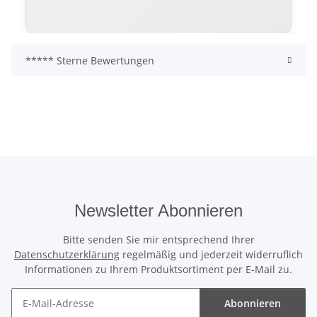
***** Sterne Bewertungen
Warum sich ein hochwertiges
Rolltor langfristig auszahlt
Viele günstige Rolltore erfüllen lediglich die
Grundfunktion. Sie öffnen und schließen – mehr
aber oft nicht. Schwächere Profile, geringere
Dämmung und einfachere Technik führen
langfristig häufig zu höherem Verschleiß,
lauteren Laufgeräuschen und steigenden
Newsletter Abonnieren
Betriebskosten.
Bitte senden Sie mir entsprechend Ihrer
Das ThermoTeck setzt bewusst auf professionelle
Datenschutzerklärung
regelmäßig und jederzeit widerruflich
Industriequalität: mehr Dämmleistung, mehr
Informationen zu Ihrem Produktsortiment per E-Mail zu.
Laufruhe, mehr Sicherheit und eine deutlich
höhere Wertbeständigkeit.
Abonnieren