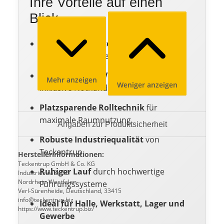
Ihre Vorteile auf einen
Blick
Wärmegedämmte Stahlprofile
für
reduzierte Energieverluste
Elektrischer 400V Aufsteckantrieb
Mehr anzeigen
Weniger anzeigen
inklusive Nothandkurbel
Platzsparende Rolltechnik
für
maximale Raumnutzung
Angaben zur Produktsicherheit
Robuste Industriequalität
von
Teckentrup
Herstellerinformationen:
Teckentrup GmbH & Co. KG
Ruhiger Lauf
durch hochwertige
Industriestraße 50
Nordrhein-Westfalen
Führungssysteme
Verl-Sürenheide, Deutschland, 33415
info@teckentrup.biz
Ideal für Halle, Werkstatt, Lager und
https://www.teckentrup.biz/
Gewerbe