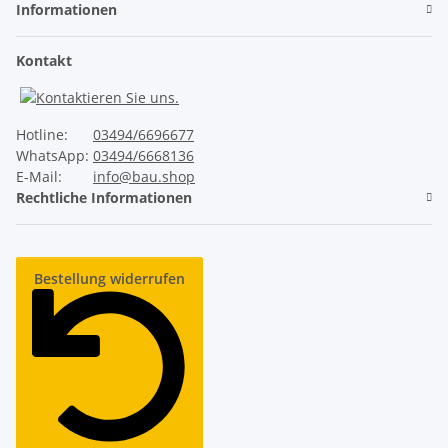
Informationen
Ruhiger Lauf
Kontakt
✓
Unser ThermoTeck
Hotline:
03494/6696677
✕
Normale Billig-Rolltore
WhatsApp:
03494/6668136
E-Mail:
info@bau.shop
Rechtliche Informationen
Industrie-Sicherheitsausstattung
Bestellung widerrufen
✓
Unser ThermoTeck
✕
Normale Billig-Rolltore
Lange Lebensdauer