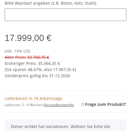
Bitte Wandart angeben (z.B. Beton, Holz, Stahl).
Bitte Wandart angeben (z.B. Beton, Holz, Stahl).
17.999,00 €
inkl. 19% USt.
Alter Preis: 33.706,75 €
bisheriger Preis
:
35.066,35 €
(Sie sparen
48.67%
, also
17.067,35 €
)
Sonderpreis gültig bis 31.12.2026
Lieferbereit in 18 Arbeitstage.
Frage zum Produkt?
Lieferzeit:
3 - 4 Wochen
Versandkosteninfo
x
Dieser Artikel hat Variationen. Wählen Sie bitte die