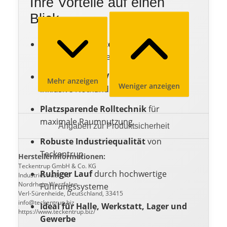
Ihre Vorteile auf einen
Blick
Wärmegedämmte Stahlprofile
für
reduzierte Energieverluste
Elektrischer 400V Aufsteckantrieb
Mehr anzeigen
Weniger anzeigen
inklusive Nothandkurbel
Platzsparende Rolltechnik
für
maximale Raumnutzung
Angaben zur Produktsicherheit
Robuste Industriequalität
von
Teckentrup
Herstellerinformationen:
Teckentrup GmbH & Co. KG
Ruhiger Lauf
durch hochwertige
Industriestraße 50
Nordrhein-Westfalen
Führungssysteme
Verl-Sürenheide, Deutschland, 33415
info@teckentrup.biz
Ideal für Halle, Werkstatt, Lager und
https://www.teckentrup.biz/
Gewerbe