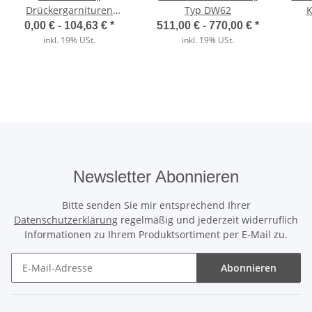
Drückergarnituren
Typ DW62
K
Kurzschild in Edelstahl |
0,00 € -
104,63 €
*
511,00 € -
770,00 €
*
Der direkte Vergleich
Aluminium | Kunststoff
inkl. 19% USt.
inkl. 19% USt.
Wärmedämmung
✓
Unser ThermoTeck
✕
Normale Billig-Rolltore
Newsletter Abonnieren
Bitte senden Sie mir entsprechend Ihrer
Ausgeschäumte Profile
Datenschutzerklärung
regelmäßig und jederzeit widerruflich
Informationen zu Ihrem Produktsortiment per E-Mail zu.
✓
Unser ThermoTeck
Abonnieren
✕
Normale Billig-Rolltore
Newsletter Abonnieren