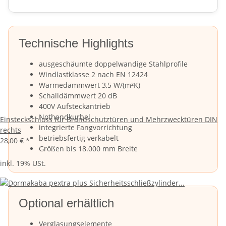
Technische Highlights
ausgeschäumte doppelwandige Stahlprofile
Windlastklasse 2 nach EN 12424
Wärmedämmwert 3,5 W/(m²K)
Schalldämmwert 20 dB
400V Aufsteckantrieb
Nothandkurbel
Einsteckschloss für Brandschutztüren und Mehrzwecktüren DIN
integrierte Fangvorrichtung
rechts
betriebsfertig verkabelt
28,00 €
*
Größen bis 18.000 mm Breite
inkl. 19% USt.
Optional erhältlich
Verglasungselemente