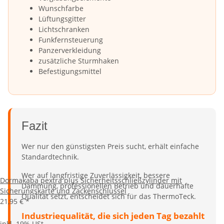
Wunschfarbe
Lüftungsgitter
Lichtschranken
Funkfernsteuerung
Panzerverkleidung
zusätzliche Sturmhaken
Befestigungsmittel
Fazit
Wer nur den günstigsten Preis sucht, erhält einfache
Standardtechnik.
Wer auf langfristige Zuverlässigkeit, bessere
Dormakaba pextra plus Sicherheitsschließzylinder mit
Dämmung, professionellen Betrieb und dauerhafte
Sicherungskarte und Zackenschlüssel
Qualität setzt, entscheidet sich für das ThermoTeck.
21,95 €
*
Industriequalität, die sich jeden Tag bezahlt
inkl. 19% USt.