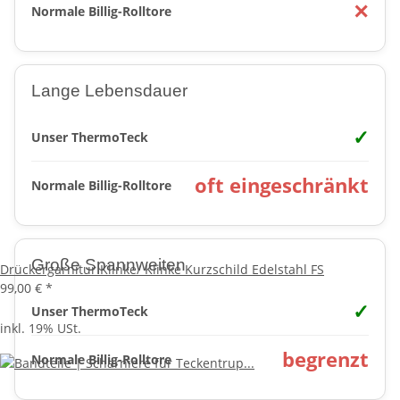
✕
Normale Billig-Rolltore
Lange Lebensdauer
✓
Unser ThermoTeck
oft eingeschränkt
Normale Billig-Rolltore
Große Spannweiten
Drückergarnitur Klinke/ Klinke Kurzschild Edelstahl FS
99,00 €
*
✓
Unser ThermoTeck
inkl. 19% USt.
begrenzt
Normale Billig-Rolltore