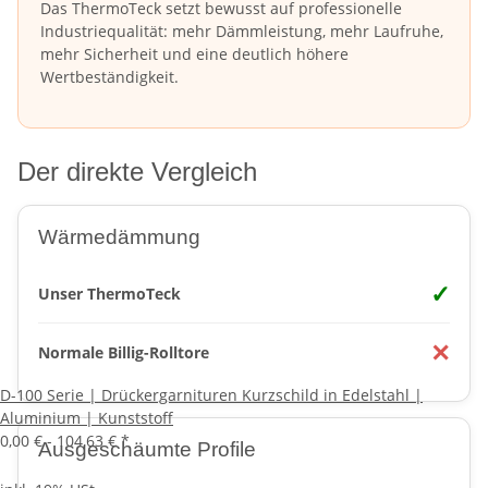
Das ThermoTeck setzt bewusst auf professionelle
Industriequalität: mehr Dämmleistung, mehr Laufruhe,
mehr Sicherheit und eine deutlich höhere
Wertbeständigkeit.
Der direkte Vergleich
Wärmedämmung
✓
Unser ThermoTeck
✕
Normale Billig-Rolltore
D-100 Serie | Drückergarnituren Kurzschild in Edelstahl |
Aluminium | Kunststoff
0,00 € -
104,63 €
*
Ausgeschäumte Profile