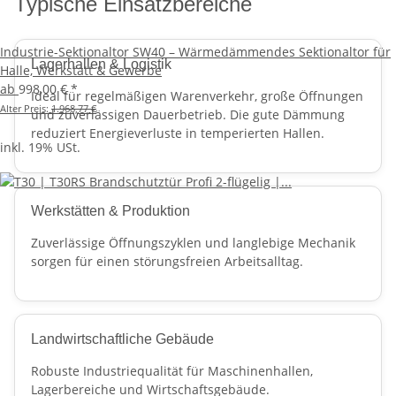
Typische Einsatzbereiche
Industrie-Sektionaltor SW40 – Wärmedämmendes Sektionaltor für
Lagerhallen & Logistik
Halle, Werkstatt & Gewerbe
ab
998,00 €
*
Ideal für regelmäßigen Warenverkehr, große Öffnungen
Alter Preis:
1.968,77 €
und zuverlässigen Dauerbetrieb. Die gute Dämmung
reduziert Energieverluste in temperierten Hallen.
inkl. 19% USt.
Werkstätten & Produktion
Zuverlässige Öffnungszyklen und langlebige Mechanik
sorgen für einen störungsfreien Arbeitsalltag.
Landwirtschaftliche Gebäude
Robuste Industriequalität für Maschinenhallen,
Lagerbereiche und Wirtschaftsgebäude.