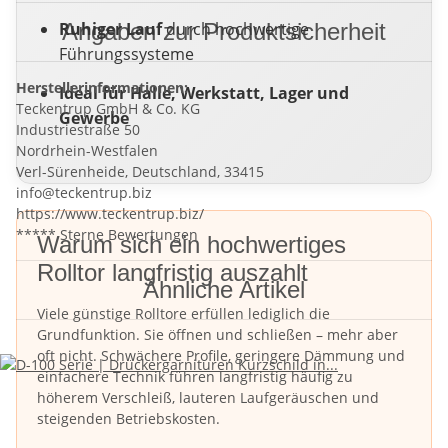
Ruhiger Lauf
Angaben zur Produktsicherheit
durch hochwertige
Führungssysteme
Herstellerinformationen:
Ideal für Halle, Werkstatt, Lager und
Teckentrup GmbH & Co. KG
Gewerbe
Industriestraße 50
Nordrhein-Westfalen
Verl-Sürenheide, Deutschland, 33415
info@teckentrup.biz
https://www.teckentrup.biz/
***** Sterne Bewertungen
Warum sich ein hochwertiges
Rolltor langfristig auszahlt
Ähnliche Artikel
Viele günstige Rolltore erfüllen lediglich die
Grundfunktion. Sie öffnen und schließen – mehr aber
oft nicht. Schwächere Profile, geringere Dämmung und
einfachere Technik führen langfristig häufig zu
höherem Verschleiß, lauteren Laufgeräuschen und
steigenden Betriebskosten.