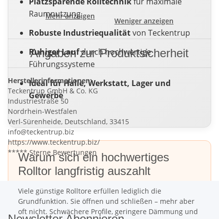
Platzsparende Rolltechnik
für maximale
Raumnutzung
Mehr anzeigen
Weniger anzeigen
Robuste Industriequalität
von Teckentrup
Ruhiger Lauf
Angaben zur Produktsicherheit
durch hochwertige
Führungssysteme
Herstellerinformationen:
Ideal für Halle, Werkstatt, Lager und
Teckentrup GmbH & Co. KG
Gewerbe
Industriestraße 50
Nordrhein-Westfalen
Verl-Sürenheide, Deutschland, 33415
info@teckentrup.biz
https://www.teckentrup.biz/
***** Sterne Bewertungen
Warum sich ein hochwertiges
Rolltor langfristig auszahlt
Viele günstige Rolltore erfüllen lediglich die
Grundfunktion. Sie öffnen und schließen – mehr aber
oft nicht. Schwächere Profile, geringere Dämmung und
Newsletter Abonnieren