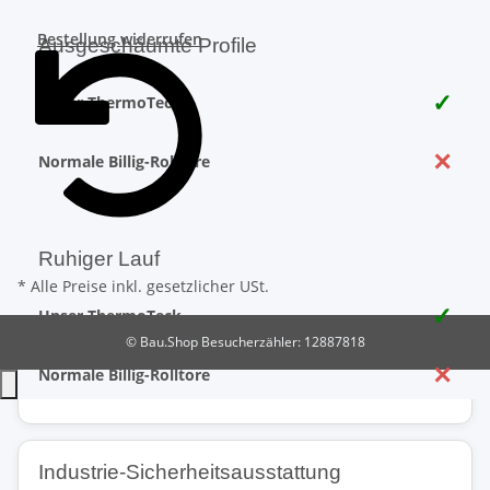
Bestellung widerrufen
Ausgeschäumte Profile
✓
Unser ThermoTeck
✕
Normale Billig-Rolltore
Ruhiger Lauf
* Alle Preise inkl. gesetzlicher USt.
✓
Unser ThermoTeck
© Bau.Shop
Besucherzähler: 12887818
✕
Normale Billig-Rolltore
Industrie-Sicherheitsausstattung