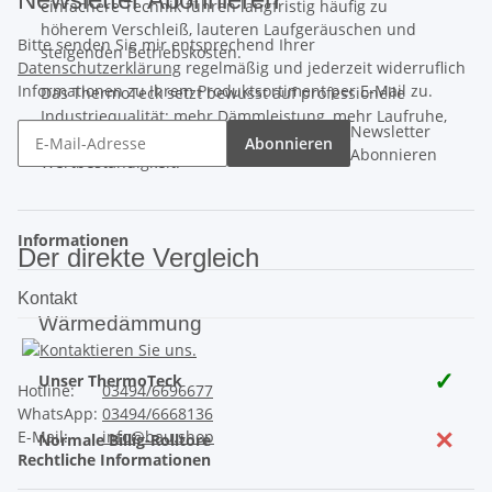
einfachere Technik führen langfristig häufig zu
höherem Verschleiß, lauteren Laufgeräuschen und
Bitte senden Sie mir entsprechend Ihrer
steigenden Betriebskosten.
Datenschutzerklärung
regelmäßig und jederzeit widerruflich
Informationen zu Ihrem Produktsortiment per E-Mail zu.
Das ThermoTeck setzt bewusst auf professionelle
Industriequalität: mehr Dämmleistung, mehr Laufruhe,
Newsletter
mehr Sicherheit und eine deutlich höhere
Abonnieren
Abonnieren
Wertbeständigkeit.
Informationen
Der direkte Vergleich
Kontakt
Wärmedämmung
✓
Unser ThermoTeck
Hotline:
03494/6696677
WhatsApp:
03494/6668136
✕
E-Mail:
info@bau.shop
Normale Billig-Rolltore
Rechtliche Informationen