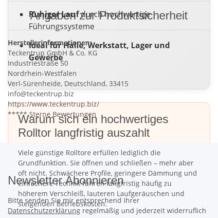
Ruhiger Lauf
Angaben zur Produktsicherheit
durch hochwertige
Führungssysteme
Herstellerinformationen:
Ideal für Halle, Werkstatt, Lager und
Teckentrup GmbH & Co. KG
Gewerbe
Industriestraße 50
Nordrhein-Westfalen
Verl-Sürenheide, Deutschland, 33415
info@teckentrup.biz
https://www.teckentrup.biz/
***** Sterne Bewertungen
Warum sich ein hochwertiges
Rolltor langfristig auszahlt
Viele günstige Rolltore erfüllen lediglich die
Grundfunktion. Sie öffnen und schließen – mehr aber
oft nicht. Schwächere Profile, geringere Dämmung und
Newsletter Abonnieren
einfachere Technik führen langfristig häufig zu
höherem Verschleiß, lauteren Laufgeräuschen und
Bitte senden Sie mir entsprechend Ihrer
steigenden Betriebskosten.
Datenschutzerklärung
regelmäßig und jederzeit widerruflich