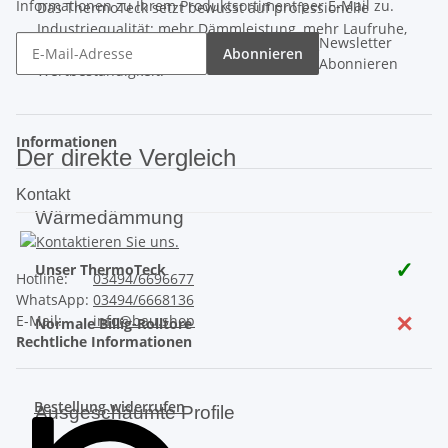
Informationen zu Ihrem Produktsortiment per E-Mail zu.
Das ThermoTeck setzt bewusst auf professionelle
Industriequalität: mehr Dämmleistung, mehr Laufruhe,
Newsletter
mehr Sicherheit und eine deutlich höhere
Abonnieren
Abonnieren
Wertbeständigkeit.
Informationen
Der direkte Vergleich
Kontakt
Wärmedämmung
✓
Unser ThermoTeck
Hotline:
03494/6696677
WhatsApp:
03494/6668136
✕
E-Mail:
info@bau.shop
Normale Billig-Rolltore
Rechtliche Informationen
Bestellung widerrufen
Ausgeschäumte Profile