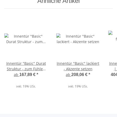
Ähnliche Artikel
Innentür "Basic" Durat
Innentür "Basic" lackiert
Inne
Struktur - zum Fühlen
- Akzente setzen
|
echt
indi
ab
ab
167,89 €
*
208,06 €
*
404
inkl. 19% USt.
inkl. 19% USt.