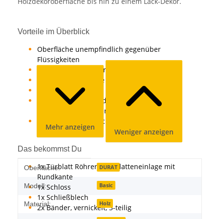
Holzdekoroberfläche bis hin zu einem Lack-Dekor.
Vorteile im Überblick
Oberfläche unempfindlich gegenüber
Flüssigkeiten
lichtecht, hitzebeständig
einfach in der Pflege und hygienisch
abrieb-, schlag- und kratzfest
lange Lebensdauer durch besonderes
Produktionsverfahren
hochwertig starke Schutzschicht
Mehr anzeigen
Weniger anzeigen
Das bekommst Du
1x Türblatt Röhrenspanplatteneinlage mit
Produkteigenschaft
Wert
DURAT
Oberfläche:
Rundkante
Basic
Modell:
1x Schloss
1x Schließblech
Holz
Material:
2x Bänder, vernickelt, 3-teilig