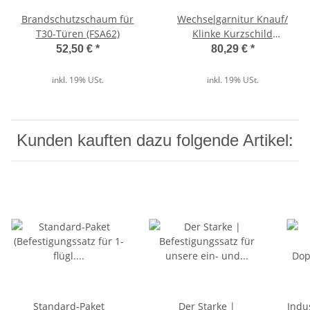
Zarge
Brandschutzschaum für
Wechselgarnitur Knauf/
Dichtung
T30-Türen (FSA62)
Klinke Kurzschild
Aluminium FS
52,50 €
*
80,29 €
*
Drückergarnitur
inkl. 19% USt.
inkl. 19% USt.
Typische Einsatzbereiche
Kunden kauften dazu folgende Artikel:
Die Mehrzwecktür Basic MZD-HT8 eignet sich
unter anderem für Keller, Lagerräume,
Werkstätten, Technikräume, Abstellräume,
Garagen sowie zahlreiche weitere private und
gewerbliche Nebenräume.
Standard-Paket
Der Starke |
Indus