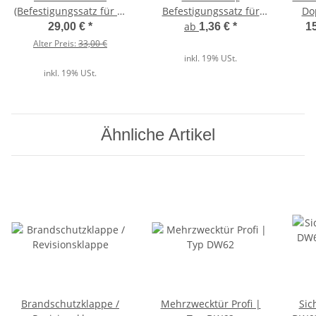
(Befestigungssatz für 1-
Befestigungssatz für
Do
flügl. Türen und
unsere ein- und
K
ab
29,00 €
*
1,36 €
*
15
Profilzylinder 30|30)
zweiflügeligen Türen
Alter Preis:
33,00 €
inkl. 19% USt.
inkl. 19% USt.
Ähnliche Artikel
Brandschutzklappe /
Mehrzwecktür Profi |
Sic