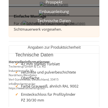
Prospekt
Einbauanleitung
Einfache Montage
Technische Daten
Für die schnelle Schraubmontage im
Sichtmauerwerk vorgesehen.
Angaben zur Produktsicherheit
Technische Daten
Herstellerinformationen:
42 mm starkes Türblatt
Teckentrup GmbH & Co. KG
Industriestraße 50
verzinkte und pulverbeschichtete
Nordrhein-Westfalen
Oberfläche
Verl-Sürenheide, Deutschland, 33415
info@teckentrup.biz
Farbe Grauweiß, ähnlich RAL 9002
https://www.teckentrup.biz/
Einsteckschloss für Profilzylinder
PZ 30/30 mm