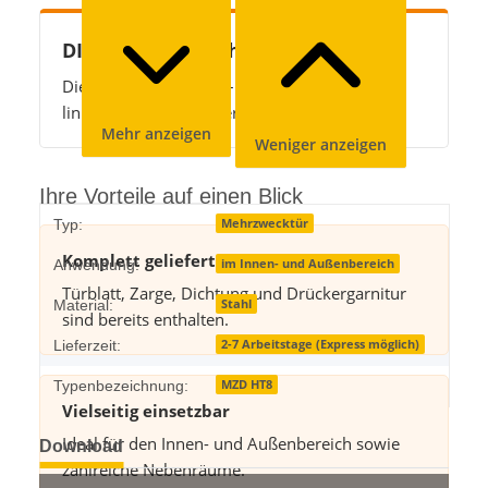
DIN-Richtung wählen
Die Mehrzwecktür ist – je nach Größe – in DIN
links oder DIN rechts erhältlich.
Mehr anzeigen
Weniger anzeigen
Ihre Vorteile auf einen Blick
Produkteigenschaft
Wert
Mehrzwecktür
Typ:
Komplett geliefert
im Innen- und Außenbereich
Anwendung:
Türblatt, Zarge, Dichtung und Drückergarnitur
Stahl
Material:
sind bereits enthalten.
2-7 Arbeitstage (Express möglich)
Lieferzeit:
MZD HT8
Typenbezeichnung:
Vielseitig einsetzbar
Ideal für den Innen- und Außenbereich sowie
Download
zahlreiche Nebenräume.