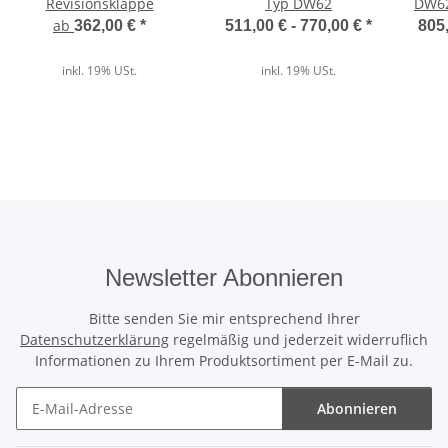
Revisionsklappe
Typ DW62
DW62
RC
ab
362,00 €
*
511,00 € -
770,00 €
*
805,
inkl. 19% USt.
inkl. 19% USt.
Newsletter Abonnieren
Bitte senden Sie mir entsprechend Ihrer
Datenschutzerklärung
regelmäßig und jederzeit widerruflich
Informationen zu Ihrem Produktsortiment per E-Mail zu.
Abonnieren
Newsletter Abonnieren