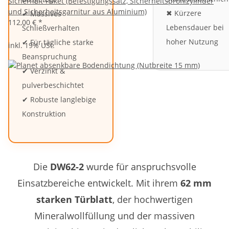
Sicherheit-Paket (Befestigungssatz, Sicherheitsprofilzylinder
und Sicherheitsgarnitur aus Aluminium)
✖ Kürzere
✔ Massives
112,00 €
*
Lebensdauer bei
Schließverhalten
hoher Nutzung
✔ Für tägliche starke
inkl. 19% USt.
Beanspruchung
✔ Verzinkt &
pulverbeschichtet
✔ Robuste langlebige
Konstruktion
Die
DW62-2
wurde für anspruchsvolle
Einsatzbereiche entwickelt. Mit ihrem
62 mm
starken Türblatt
, der hochwertigen
Mineralwollfüllung und der massiven