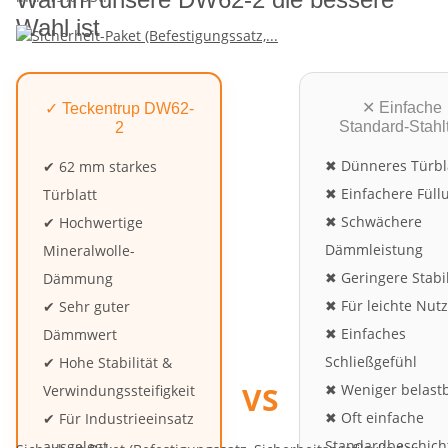
Wahl ist
✕ Einfache
✓ Teckentrup DW62-
Standard-Stahl
2
✖ Dünneres Türbl
✔ 62 mm starkes
✖ Einfachere Füll
Türblatt
✖ Schwächere
✔ Hochwertige
Dämmleistung
Mineralwolle-
✖ Geringere Stabil
Dämmung
✖ Für leichte Nut
✔ Sehr guter
✖ Einfaches
Dämmwert
Schließgefühl
✔ Hohe Stabilität &
VS
✖ Weniger belast
Verwindungssteifigkeit
✖ Oft einfache
✔ Für Industrieeinsatz
Standardbeschich
ausgelegt