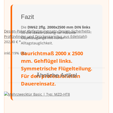
Fazit
Die
DW62 2flg. 2000x2500 mm DIN links
Design-Paket (Befestigungssatz, Design-Sicherheits-
ist die ideale Lösung für robuste
Profilzylinder und Drückergarnitur aus Edelstahl)
Objektzugänge mit hoher
202,00 €
*
Alltagstauglichkeit.
Baurichtmaß 2000 x 2500
inkl. 19% USt.
mm. Gehflügel links.
Symmetrische Flügelteilung.
Ähnliche Artikel
Für den professionellen
Dauereinsatz.