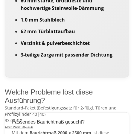
60 mm starke, druckfeste und
hochwertige Steinwolle-Dämmung
1,0 mm Stahlblech
62 mm Türblattaufbau
Verzinkt & pulverbeschichtet
3-teilige Zarge mit passender Dichtung
Welche Probleme löst diese
Ausführung?
Standard-Paket (Befestigungssatz für 2-flügl. Türen und
Profilzylinder 40|40)
33,00 €
*
Passendes Baurichtmaß gesucht?
Alter Preis:
36,00 €
Mit dem
Baurichtmaß 2000 x 2500 mm
ist diese