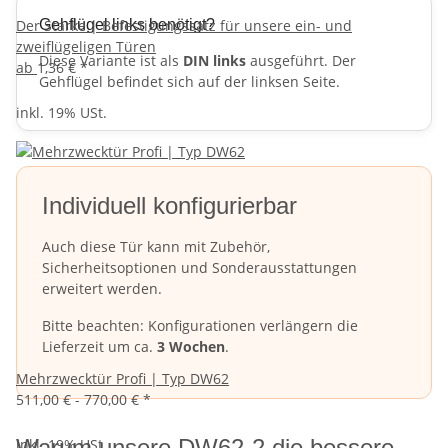
Der Starke | Befestigungssatz für unsere ein- und
Gehflügel links benötigt?
zweiflügeligen Türen
Diese Variante ist als
DIN links
ausgeführt. Der
ab
1,36 €
*
Gehflügel befindet sich auf der linksen Seite.
inkl. 19% USt.
Individuell konfigurierbar
Auch diese Tür kann mit Zubehör,
Sicherheitsoptionen und Sonderausstattungen
erweitert werden.
Bitte beachten: Konfigurationen verlängern die
Lieferzeit um ca.
3 Wochen
.
Mehrzwecktür Profi | Typ DW62
511,00 € -
770,00 €
*
Warum unsere DW62-2 die bessere
inkl. 19% USt.