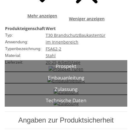
Mehr anzeigen
Weniger anzeigen
Produkteigenschaft
Wert
T30 Brandschutz
Baukastentür
Typ:
im Innenbereich
Anwendung:
FSA62-2
Typenbezeichnung:
Stahl
Material:
20-25 Arbeitstage
Lieferzeit:
Prospekt
Einbauanleitung
Zulassung
Technische Daten
Angaben zur Produktsicherheit