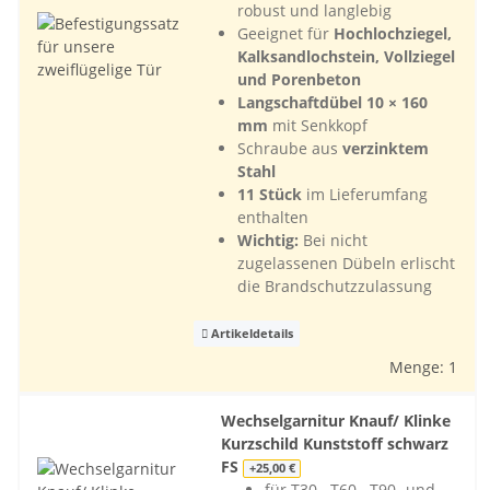
robust und langlebig
Geeignet für
Hochlochziegel,
Kalksandlochstein, Vollziegel
und Porenbeton
Langschaftdübel 10 × 160
mm
mit Senkkopf
Schraube aus
verzinktem
Stahl
11 Stück
im Lieferumfang
enthalten
Wichtig:
Bei nicht
zugelassenen Dübeln erlischt
die Brandschutzzulassung
Artikeldetails
Menge: 1
Wechselgarnitur Knauf/ Klinke
Kurzschild Kunststoff schwarz
FS
+25,00 €
für T30-, T60-, T90- und