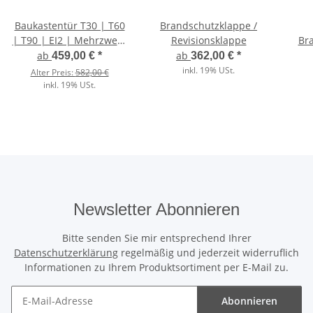
Baukastentür T30 | T60
Brandschutzklappe /
| T90 | EI2 | Mehrzweck
Revisionsklappe
Bra
Stahltür Profi
ab
ab
459,00 €
*
362,00 €
*
inkl. 19% USt.
Alter Preis:
582,00 €
inkl. 19% USt.
Newsletter Abonnieren
Bitte senden Sie mir entsprechend Ihrer
Datenschutzerklärung
regelmäßig und jederzeit widerruflich
Informationen zu Ihrem Produktsortiment per E-Mail zu.
Abonnieren