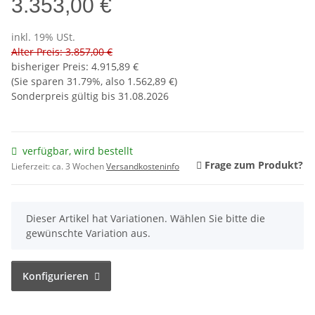
3.353,00 €
inkl. 19% USt.
Alter Preis: 3.857,00 €
bisheriger Preis
:
4.915,89 €
(Sie sparen
31.79%
, also
1.562,89 €
)
Sonderpreis gültig bis 31.08.2026
verfügbar, wird bestellt
Frage zum Produkt?
Lieferzeit:
ca. 3 Wochen
Versandkosteninfo
x
Dieser Artikel hat Variationen. Wählen Sie bitte die
gewünschte Variation aus.
Konfigurieren