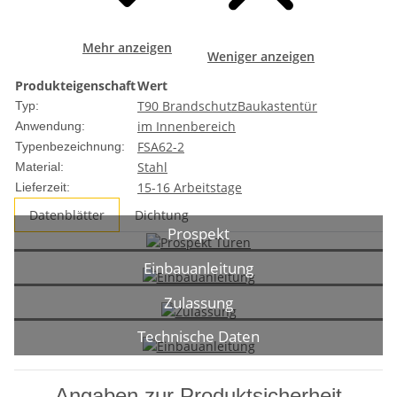
Mehr anzeigen
Weniger anzeigen
Produkteigenschaft
Wert
T90 Brandschutz
Baukastentür
Typ:
im Innenbereich
Anwendung:
FSA62-2
Typenbezeichnung:
Stahl
Material:
15-16 Arbeitstage
Lieferzeit:
Datenblätter
Dichtung
Prospekt
Einbauanleitung
Zulassung
Technische Daten
Angaben zur Produktsicherheit