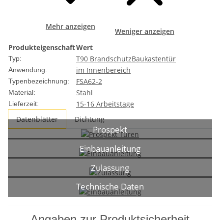
Mehr anzeigen
Weniger anzeigen
Produkteigenschaft
Wert
T90 Brandschutz
Baukastentür
Typ:
im Innenbereich
Anwendung:
FSA62-2
Typenbezeichnung:
Stahl
Material:
15-16 Arbeitstage
Lieferzeit:
Datenblätter
Dichtung
Prospekt
Einbauanleitung
Zulassung
Technische Daten
Angaben zur Produktsicherheit