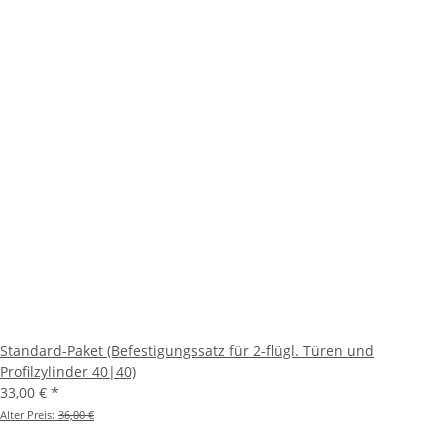
Standard-Paket (Befestigungssatz für 2-flügl. Türen und
Profilzylinder 40|40)
33,00 €
*
Alter Preis:
36,00 €