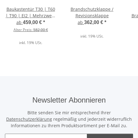
Baukastentür T30 | T60
Brandschutzklappe /
| T90 | EI2 | Mehrzweck
Revisionsklappe
Bra
Stahltür Profi
ab
ab
459,00 €
*
362,00 €
*
Alter Preis:
582,00 €
inkl. 19% USt.
inkl. 19% USt.
Newsletter Abonnieren
Bitte senden Sie mir entsprechend Ihrer
Datenschutzerklärung
regelmäßig und jederzeit widerruflich
Informationen zu Ihrem Produktsortiment per E-Mail zu.