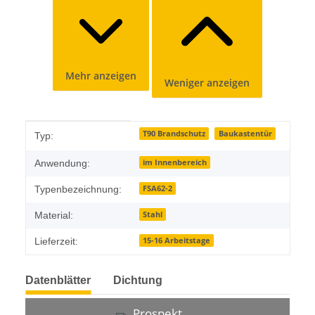
Mehr anzeigen
Weniger anzeigen
Produkteigenschaft
Wert
T90 Brandschutz
Baukastentür
Typ:
im Innenbereich
Anwendung:
FSA62-2
Typenbezeichnung:
Stahl
Material:
15-16 Arbeitstage
Lieferzeit:
Datenblätter
Dichtung
Prospekt