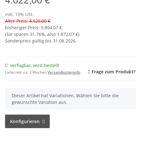
4.022,00 €
inkl. 19% USt.
Alter Preis: 4.626,00 €
bisheriger Preis
:
5.894,07 €
(Sie sparen
31.76%
, also
1.872,07 €
)
Sonderpreis gültig bis 31.08.2026
verfügbar, wird bestellt
Frage zum Produkt?
Lieferzeit:
ca. 3 Wochen
Versandkosteninfo
x
Dieser Artikel hat Variationen. Wählen Sie bitte die
gewünschte Variation aus.
Konfigurieren