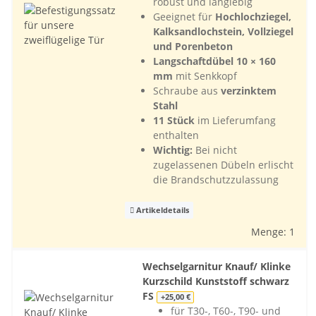
robust und langlebig
Geeignet für
Hochlochziegel,
Kalksandlochstein, Vollziegel
und Porenbeton
Langschaftdübel 10 × 160
mm
mit Senkkopf
Schraube aus
verzinktem
Stahl
11 Stück
im Lieferumfang
enthalten
Wichtig:
Bei nicht
zugelassenen Dübeln erlischt
die Brandschutzzulassung
Artikeldetails
Menge: 1
Wechselgarnitur Knauf/ Klinke
Kurzschild Kunststoff schwarz
FS
+25,00 €
für T30-, T60-, T90- und