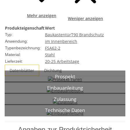
Mehr anzeigen
Weniger anzeigen
Produkteigenschaft
Wert
Baukastentür
T90 Brandschutz
Typ:
im Innenbereich
Anwendung:
FSA62-2
Typenbezeichnung:
Stahl
Material:
20-25 Arbeitstage
Lieferzeit:
Datenblätter
Dichtung
Prospekt
Einbauanleitung
Zulassung
Technische Daten
Angaben zur Produktsicherheit