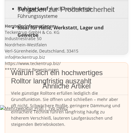
Ruhiger Lauf
Angaben zur Produktsicherheit
durch hochwertige
Führungssysteme
Herstellerinformationen:
Ideal für Halle, Werkstatt, Lager und
Teckentrup GmbH & Co. KG
Gewerbe
Industriestraße 50
Nordrhein-Westfalen
Verl-Sürenheide, Deutschland, 33415
info@teckentrup.biz
https://www.teckentrup.biz/
***** Sterne Bewertungen
Warum sich ein hochwertiges
Rolltor langfristig auszahlt
Ähnliche Artikel
Viele günstige Rolltore erfüllen lediglich die
Grundfunktion. Sie öffnen und schließen – mehr aber
oft nicht. Schwächere Profile, geringere Dämmung und
einfachere Technik führen langfristig häufig zu
höherem Verschleiß, lauteren Laufgeräuschen und
steigenden Betriebskosten.