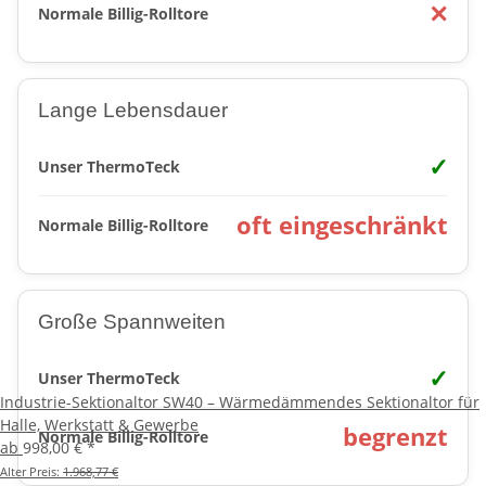
✕
Normale Billig-Rolltore
Lange Lebensdauer
✓
Unser ThermoTeck
oft eingeschränkt
Normale Billig-Rolltore
Große Spannweiten
✓
Unser ThermoTeck
Industrie-Sektionaltor SW40 – Wärmedämmendes Sektionaltor für
Halle, Werkstatt & Gewerbe
begrenzt
Normale Billig-Rolltore
ab
998,00 €
*
Alter Preis:
1.968,77 €