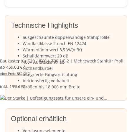
Technische Highlights
ausgeschäumte doppelwandige Stahlprofile
Windlastklasse 2 nach EN 12424
Wärmedämmwert 3,5 W/(m²K)
Schalldämmwert 20 dB
Baukastentür T30 | T60 | T90 | EI2 | Mehrzweck Stahltür Profi
400V Aufsteckantrieb
ab
459,00 €
*
Nothandkurbel
Alter Preis:
582,00 €
integrierte Fangvorrichtung
betriebsfertig verkabelt
inkl. 19% USt.
Größen bis 18.000 mm Breite
Optional erhältlich
Verglasungselemente