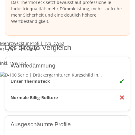
Das ThermoTeck setzt bewusst auf professionelle
Industriequalität: mehr Dämmleistung, mehr Laufruhe,
mehr Sicherheit und eine deutlich höhere
Wertbeständigkeit.
Mehrzwecktür Profi | Typ DW62
Der direkte Vergleich
511,00 € -
770,00 €
*
inkl. 19% USt.
Wärmedämmung
✓
Unser ThermoTeck
✕
Normale Billig-Rolltore
Ausgeschäumte Profile