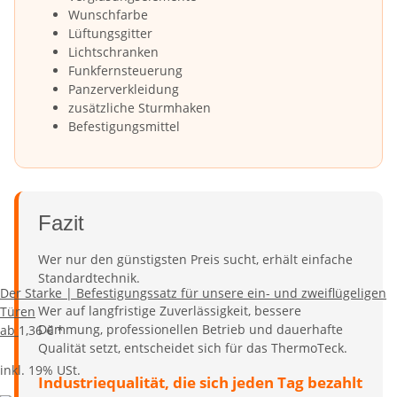
Wunschfarbe
Lüftungsgitter
Lichtschranken
Funkfernsteuerung
Panzerverkleidung
zusätzliche Sturmhaken
Befestigungsmittel
Fazit
Wer nur den günstigsten Preis sucht, erhält einfache
Standardtechnik.
Der Starke | Befestigungssatz für unsere ein- und zweiflügeligen
Wer auf langfristige Zuverlässigkeit, bessere
Türen
Dämmung, professionellen Betrieb und dauerhafte
ab
1,36 €
*
Qualität setzt, entscheidet sich für das ThermoTeck.
inkl. 19% USt.
Industriequalität, die sich jeden Tag bezahlt