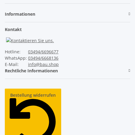
Newsletter Abonnieren
Der direkte Vergleich
Informationen
Wärmedämmung
Kontakt
✓
Unser ThermoTeck
Hotline:
03494/6696677
WhatsApp:
03494/6668136
✕
Normale Billig-Rolltore
E-Mail:
info@bau.shop
Rechtliche Informationen
Ausgeschäumte Profile
Bestellung widerrufen
✓
Unser ThermoTeck
✕
Normale Billig-Rolltore