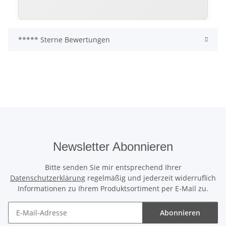
***** Sterne Bewertungen
Warum sich ein hochwertiges
Rolltor langfristig auszahlt
Viele günstige Rolltore erfüllen lediglich die
Grundfunktion. Sie öffnen und schließen – mehr
aber oft nicht. Schwächere Profile, geringere
Dämmung und einfachere Technik führen
langfristig häufig zu höherem Verschleiß,
lauteren Laufgeräuschen und steigenden
Newsletter Abonnieren
Betriebskosten.
Bitte senden Sie mir entsprechend Ihrer
Das ThermoTeck setzt bewusst auf professionelle
Datenschutzerklärung
regelmäßig und jederzeit widerruflich
Industriequalität: mehr Dämmleistung, mehr
Informationen zu Ihrem Produktsortiment per E-Mail zu.
Laufruhe, mehr Sicherheit und eine deutlich
höhere Wertbeständigkeit.
Abonnieren