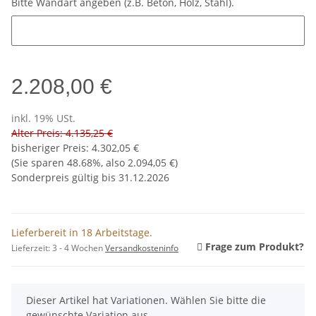
Bitte Wandart angeben (z.B. Beton, Holz, Stahl).
Bitte Wandart angeben (z.B. Beton, Holz, Stahl).
2.208,00 €
inkl. 19% USt.
Alter Preis: 4.135,25 €
bisheriger Preis
:
4.302,05 €
(Sie sparen
48.68%
, also
2.094,05 €
)
Sonderpreis gültig bis 31.12.2026
Lieferbereit in 18 Arbeitstage.
Frage zum Produkt?
Lieferzeit:
3 - 4 Wochen
Versandkosteninfo
x
Dieser Artikel hat Variationen. Wählen Sie bitte die
gewünschte Variation aus.