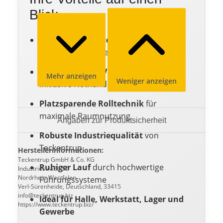
Blick
Wärmegedämmte Stahlprofile
für
reduzierte Energieverluste
Elektrischer 400V Aufsteckantrieb
Mehr anzeigen
Weniger anzeigen
inklusive Nothandkurbel
Platzsparende Rolltechnik
für
maximale Raumnutzung
Angaben zur Produktsicherheit
Robuste Industriequalität
von
Teckentrup
Herstellerinformationen:
Teckentrup GmbH & Co. KG
Ruhiger Lauf
durch hochwertige
Industriestraße 50
Nordrhein-Westfalen
Führungssysteme
Verl-Sürenheide, Deutschland, 33415
info@teckentrup.biz
Ideal für Halle, Werkstatt, Lager und
https://www.teckentrup.biz/
Gewerbe