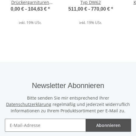
Drückergarnituren
Typ DW62
K
Kurzschild in Edelstahl |
0,00 € -
104,63 €
*
511,00 € -
770,00 €
*
Der direkte Vergleich
Aluminium | Kunststoff
inkl. 19% USt.
inkl. 19% USt.
Wärmedämmung
✓
Unser ThermoTeck
✕
Normale Billig-Rolltore
Newsletter Abonnieren
Ausgeschäumte Profile
Bitte senden Sie mir entsprechend Ihrer
✓
Datenschutzerklärung
regelmäßig und jederzeit widerruflich
Unser ThermoTeck
Informationen zu Ihrem Produktsortiment per E-Mail zu.
✕
Normale Billig-Rolltore
Abonnieren
Newsletter Abonnieren