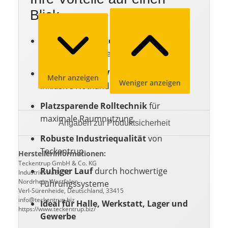
Blick
Wärmegedämmte Stahlprofile
für
reduzierte Energieverluste
Elektrischer 400V Aufsteckantrieb
Mehr anzeigen
Weniger anzeigen
inklusive Nothandkurbel
Platzsparende Rolltechnik
für
maximale Raumnutzung
Angaben zur Produktsicherheit
Robuste Industriequalität
von
Teckentrup
Herstellerinformationen:
Teckentrup GmbH & Co. KG
Ruhiger Lauf
durch hochwertige
Industriestraße 50
Nordrhein-Westfalen
Führungssysteme
Verl-Sürenheide, Deutschland, 33415
info@teckentrup.biz
Ideal für Halle, Werkstatt, Lager und
https://www.teckentrup.biz/
Gewerbe