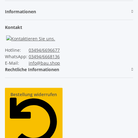
Informationen
Ruhiger Lauf
✓
Kontakt
Unser ThermoTeck
✕
Normale Billig-Rolltore
Hotline:
03494/6696677
WhatsApp:
03494/6668136
E-Mail:
info@bau.shop
Rechtliche Informationen
Industrie-Sicherheitsausstattung
✓
Unser ThermoTeck
Bestellung widerrufen
✕
Normale Billig-Rolltore
Lange Lebensdauer