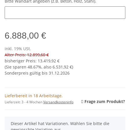
Bitte Wandart angeben (z.B. Beton, Holz, Stahl).
Bitte Wandart angeben (z.B. Beton, Holz, Stahl).
6.888,00 €
inkl. 19% USt.
Alter Preis: 12.899,60 €
bisheriger Preis
:
13.419,92 €
(Sie sparen
48.67%
, also
6.531,92 €
)
Sonderpreis gültig bis 31.12.2026
Lieferbereit in 18 Arbeitstage.
Frage zum Produkt?
Lieferzeit:
3 - 4 Wochen
Versandkosteninfo
x
Dieser Artikel hat Variationen. Wählen Sie bitte die
gewünschte Variation aus.