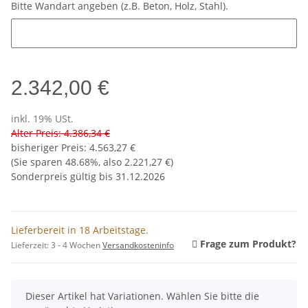
Bitte Wandart angeben (z.B. Beton, Holz, Stahl).
Bitte Wandart angeben (z.B. Beton, Holz, Stahl).
2.342,00 €
inkl. 19% USt.
Alter Preis: 4.386,34 €
bisheriger Preis
:
4.563,27 €
(Sie sparen
48.68%
, also
2.221,27 €
)
Sonderpreis gültig bis 31.12.2026
Lieferbereit in 18 Arbeitstage.
Frage zum Produkt?
Lieferzeit:
3 - 4 Wochen
Versandkosteninfo
x
Dieser Artikel hat Variationen. Wählen Sie bitte die