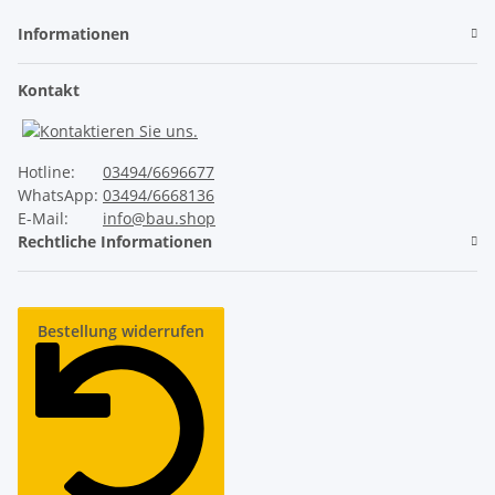
Der direkte Vergleich
Informationen
Wärmedämmung
Kontakt
✓
Unser ThermoTeck
Hotline:
03494/6696677
WhatsApp:
03494/6668136
✕
Normale Billig-Rolltore
E-Mail:
info@bau.shop
Rechtliche Informationen
Ausgeschäumte Profile
Bestellung widerrufen
✓
Unser ThermoTeck
✕
Normale Billig-Rolltore