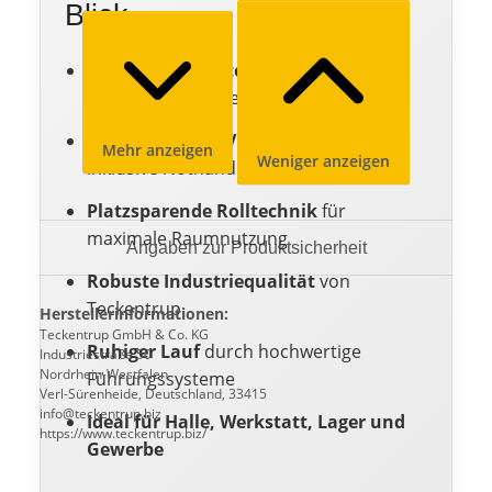
Blick
Wärmegedämmte Stahlprofile
für
reduzierte Energieverluste
Elektrischer 400V Aufsteckantrieb
Mehr anzeigen
Weniger anzeigen
inklusive Nothandkurbel
Platzsparende Rolltechnik
für
maximale Raumnutzung
Angaben zur Produktsicherheit
Robuste Industriequalität
von
Teckentrup
Herstellerinformationen:
Teckentrup GmbH & Co. KG
Ruhiger Lauf
durch hochwertige
Industriestraße 50
Nordrhein-Westfalen
Führungssysteme
Verl-Sürenheide, Deutschland, 33415
info@teckentrup.biz
Ideal für Halle, Werkstatt, Lager und
https://www.teckentrup.biz/
Gewerbe