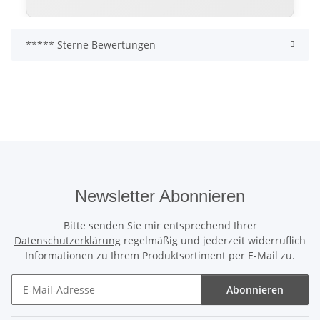
***** Sterne Bewertungen
Warum sich ein hochwertiges
Rolltor langfristig auszahlt
Viele günstige Rolltore erfüllen lediglich die
Grundfunktion. Sie öffnen und schließen – mehr
aber oft nicht. Schwächere Profile, geringere
Dämmung und einfachere Technik führen
langfristig häufig zu höherem Verschleiß,
lauteren Laufgeräuschen und steigenden
Newsletter Abonnieren
Betriebskosten.
Bitte senden Sie mir entsprechend Ihrer
Das ThermoTeck setzt bewusst auf professionelle
Datenschutzerklärung
regelmäßig und jederzeit widerruflich
Industriequalität: mehr Dämmleistung, mehr
Informationen zu Ihrem Produktsortiment per E-Mail zu.
Laufruhe, mehr Sicherheit und eine deutlich
höhere Wertbeständigkeit.
Abonnieren
Newsletter Abonnieren