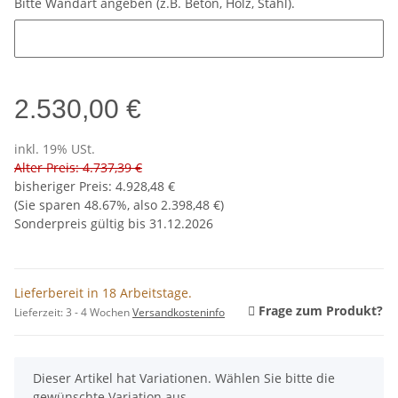
Bitte Wandart angeben (z.B. Beton, Holz, Stahl).
Bitte Wandart angeben (z.B. Beton, Holz, Stahl).
2.530,00 €
inkl. 19% USt.
Alter Preis: 4.737,39 €
bisheriger Preis
:
4.928,48 €
(Sie sparen
48.67%
, also
2.398,48 €
)
Sonderpreis gültig bis 31.12.2026
Lieferbereit in 18 Arbeitstage.
Frage zum Produkt?
Lieferzeit:
3 - 4 Wochen
Versandkosteninfo
x
Dieser Artikel hat Variationen. Wählen Sie bitte die
gewünschte Variation aus.