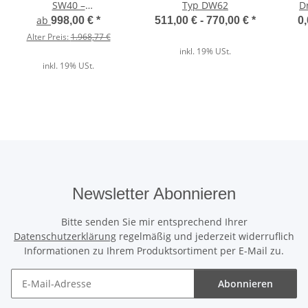
SW40 –
Typ DW62
D
Wärmedämmendes
Kurzs
ab
998,00 €
*
511,00 € -
770,00 €
*
0,
Der direkte Vergleich
Sektionaltor für Halle,
Alum
Alter Preis:
1.968,77 €
Werkstatt & Gewerbe
inkl. 19% USt.
Wärmedämmung
inkl. 19% USt.
✓
Unser ThermoTeck
✕
Normale Billig-Rolltore
Newsletter Abonnieren
Ausgeschäumte Profile
Bitte senden Sie mir entsprechend Ihrer
✓
Datenschutzerklärung
regelmäßig und jederzeit widerruflich
Unser ThermoTeck
Informationen zu Ihrem Produktsortiment per E-Mail zu.
✕
Normale Billig-Rolltore
Abonnieren
Newsletter Abonnieren