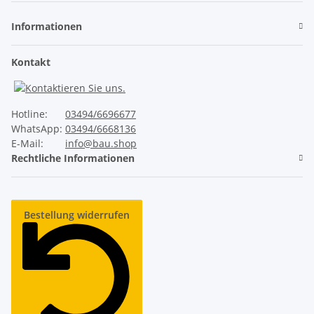
Informationen
Ruhiger Lauf
✓
Kontakt
Unser ThermoTeck
✕
Normale Billig-Rolltore
Hotline:
03494/6696677
WhatsApp:
03494/6668136
E-Mail:
info@bau.shop
Rechtliche Informationen
Industrie-Sicherheitsausstattung
✓
Unser ThermoTeck
Bestellung widerrufen
✕
Normale Billig-Rolltore
Lange Lebensdauer