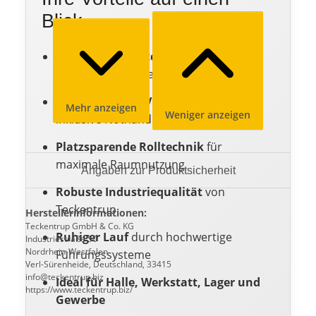
Blick
Wärmegedämmte Stahlprofile
für
reduzierte Energieverluste
Elektrischer 400V Aufsteckantrieb
Mehr anzeigen
Weniger anzeigen
inklusive Nothandkurbel
Platzsparende Rolltechnik
für
maximale Raumnutzung
Angaben zur Produktsicherheit
Robuste Industriequalität
von
Teckentrup
Herstellerinformationen:
Teckentrup GmbH & Co. KG
Ruhiger Lauf
durch hochwertige
Industriestraße 50
Nordrhein-Westfalen
Führungssysteme
Verl-Sürenheide, Deutschland, 33415
info@teckentrup.biz
Ideal für Halle, Werkstatt, Lager und
https://www.teckentrup.biz/
Gewerbe