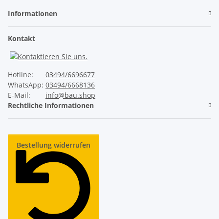
Informationen
Ruhiger Lauf
Kontakt
✓
Unser ThermoTeck
✕
Hotline:
03494/6696677
Normale Billig-Rolltore
WhatsApp:
03494/6668136
E-Mail:
info@bau.shop
Rechtliche Informationen
Industrie-Sicherheitsausstattung
✓
Unser ThermoTeck
Bestellung widerrufen
✕
Normale Billig-Rolltore
Lange Lebensdauer