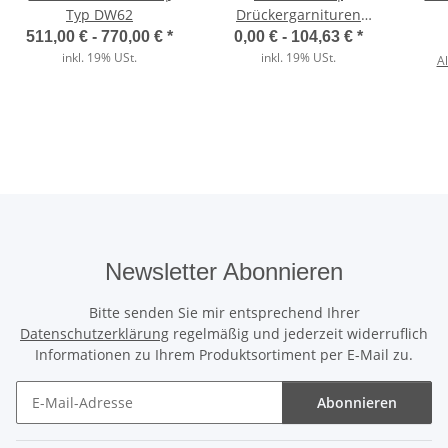
Typ DW62
Drückergarnituren
Kurzschild in Edelstahl |
W
511,00 € -
770,00 €
*
0,00 € -
104,63 €
*
Der direkte Vergleich
Aluminium | Kunststoff
Sek
inkl. 19% USt.
inkl. 19% USt.
Al
We
Wärmedämmung
✓
Unser ThermoTeck
✕
Normale Billig-Rolltore
Newsletter Abonnieren
Ausgeschäumte Profile
Bitte senden Sie mir entsprechend Ihrer
Datenschutzerklärung
regelmäßig und jederzeit widerruflich
✓
Unser ThermoTeck
Informationen zu Ihrem Produktsortiment per E-Mail zu.
✕
Abonnieren
Normale Billig-Rolltore
Newsletter Abonnieren