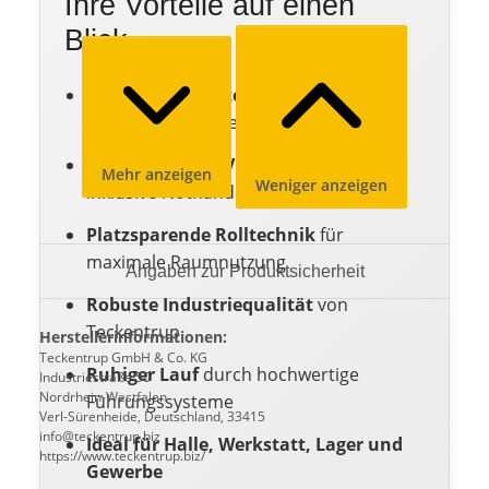
Ihre Vorteile auf einen
Blick
Wärmegedämmte Stahlprofile
für
reduzierte Energieverluste
Elektrischer 400V Aufsteckantrieb
Mehr anzeigen
Weniger anzeigen
inklusive Nothandkurbel
Platzsparende Rolltechnik
für
maximale Raumnutzung
Angaben zur Produktsicherheit
Robuste Industriequalität
von
Teckentrup
Herstellerinformationen:
Teckentrup GmbH & Co. KG
Ruhiger Lauf
durch hochwertige
Industriestraße 50
Nordrhein-Westfalen
Führungssysteme
Verl-Sürenheide, Deutschland, 33415
info@teckentrup.biz
Ideal für Halle, Werkstatt, Lager und
https://www.teckentrup.biz/
Gewerbe