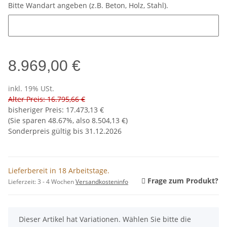
Bitte Wandart angeben (z.B. Beton, Holz, Stahl).
Bitte Wandart angeben (z.B. Beton, Holz, Stahl).
8.969,00 €
inkl. 19% USt.
Alter Preis: 16.795,66 €
bisheriger Preis
:
17.473,13 €
(Sie sparen
48.67%
, also
8.504,13 €
)
Sonderpreis gültig bis 31.12.2026
Lieferbereit in 18 Arbeitstage.
Frage zum Produkt?
Lieferzeit:
3 - 4 Wochen
Versandkosteninfo
x
Dieser Artikel hat Variationen. Wählen Sie bitte die