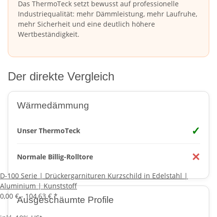
Das ThermoTeck setzt bewusst auf professionelle
Industriequalität: mehr Dämmleistung, mehr Laufruhe,
mehr Sicherheit und eine deutlich höhere
Wertbeständigkeit.
Der direkte Vergleich
Wärmedämmung
✓
Unser ThermoTeck
✕
Normale Billig-Rolltore
D-100 Serie | Drückergarnituren Kurzschild in Edelstahl |
Aluminium | Kunststoff
0,00 € -
104,63 €
*
Ausgeschäumte Profile