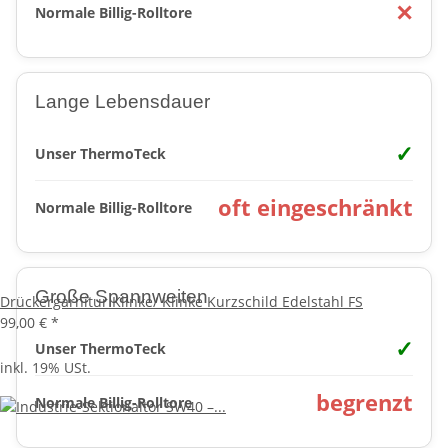
✕
Normale Billig-Rolltore
Lange Lebensdauer
✓
Unser ThermoTeck
oft eingeschränkt
Normale Billig-Rolltore
Große Spannweiten
Drückergarnitur Klinke/ Klinke Kurzschild Edelstahl FS
99,00 €
*
✓
Unser ThermoTeck
inkl. 19% USt.
begrenzt
Normale Billig-Rolltore