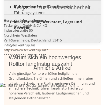
Ruhiger Lauf
Angaben zur Produktsicherheit
durch hochwertige
Führungssysteme
Herstellerinformationen:
Ideal für Halle, Werkstatt, Lager und
Teckentrup GmbH & Co. KG
Gewerbe
Industriestraße 50
Nordrhein-Westfalen
Verl-Sürenheide, Deutschland, 33415
info@teckentrup.biz
https://www.teckentrup.biz/
***** Sterne Bewertungen
Warum sich ein hochwertiges
Rolltor langfristig auszahlt
Ähnliche Artikel
Viele günstige Rolltore erfüllen lediglich die
Grundfunktion. Sie öffnen und schließen – mehr aber
oft nicht. Schwächere Profile, geringere Dämmung und
einfachere Technik führen langfristig häufig zu
höherem Verschleiß, lauteren Laufgeräuschen und
steigenden Betriebskosten.