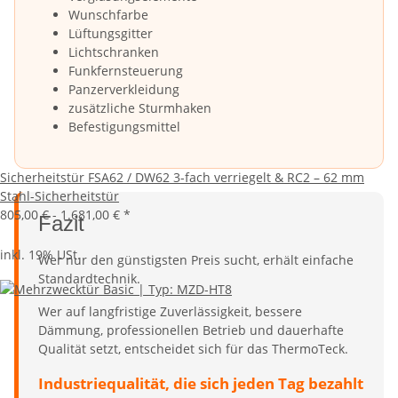
Wunschfarbe
Lüftungsgitter
Lichtschranken
Funkfernsteuerung
Panzerverkleidung
zusätzliche Sturmhaken
Befestigungsmittel
Sicherheitstür FSA62 / DW62 3-fach verriegelt & RC2 – 62 mm
Stahl-Sicherheitstür
805,00 € -
1.681,00 €
*
Fazit
inkl. 19% USt.
Wer nur den günstigsten Preis sucht, erhält einfache
Standardtechnik.
Wer auf langfristige Zuverlässigkeit, bessere
Dämmung, professionellen Betrieb und dauerhafte
Qualität setzt, entscheidet sich für das ThermoTeck.
Industriequalität, die sich jeden Tag bezahlt