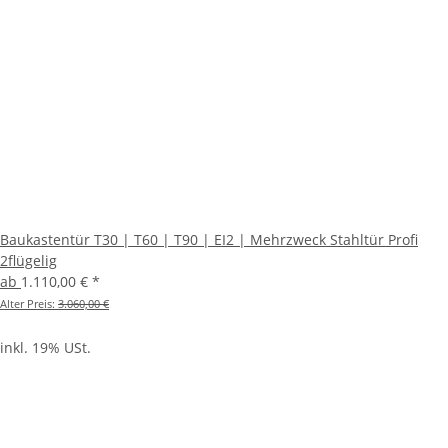
Baukastentür T30 | T60 | T90 | EI2 | Mehrzweck Stahltür Profi
2flügelig
ab
1.110,00 €
*
Alter Preis:
3.060,00 €
inkl. 19% USt.