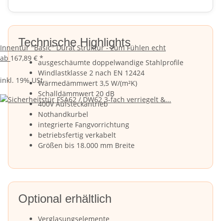
Technische Highlights
Innentür "Basic" Durat Struktur - zum Fühlen echt
ab
167,89 €
*
ausgeschäumte doppelwandige Stahlprofile
Windlastklasse 2 nach EN 12424
inkl. 19% USt.
Wärmedämmwert 3,5 W/(m²K)
Schalldämmwert 20 dB
400V Aufsteckantrieb
Nothandkurbel
integrierte Fangvorrichtung
betriebsfertig verkabelt
Größen bis 18.000 mm Breite
Optional erhältlich
Verglasungselemente