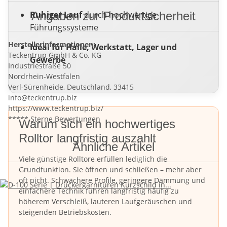
Ruhiger Lauf
Angaben zur Produktsicherheit
durch hochwertige
Führungssysteme
Herstellerinformationen:
Ideal für Halle, Werkstatt, Lager und
Teckentrup GmbH & Co. KG
Gewerbe
Industriestraße 50
Nordrhein-Westfalen
Verl-Sürenheide, Deutschland, 33415
info@teckentrup.biz
https://www.teckentrup.biz/
***** Sterne Bewertungen
Warum sich ein hochwertiges
Rolltor langfristig auszahlt
Ähnliche Artikel
Viele günstige Rolltore erfüllen lediglich die
Grundfunktion. Sie öffnen und schließen – mehr aber
oft nicht. Schwächere Profile, geringere Dämmung und
einfachere Technik führen langfristig häufig zu
höherem Verschleiß, lauteren Laufgeräuschen und
steigenden Betriebskosten.