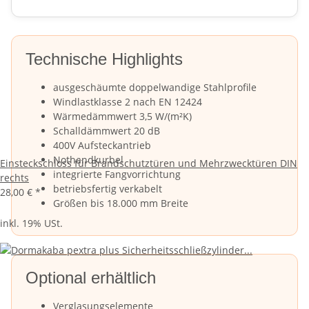
Technische Highlights
ausgeschäumte doppelwandige Stahlprofile
Windlastklasse 2 nach EN 12424
Wärmedämmwert 3,5 W/(m²K)
Schalldämmwert 20 dB
400V Aufsteckantrieb
Nothandkurbel
Einsteckschloss für Brandschutztüren und Mehrzwecktüren DIN
integrierte Fangvorrichtung
rechts
betriebsfertig verkabelt
28,00 €
*
Größen bis 18.000 mm Breite
inkl. 19% USt.
Optional erhältlich
Verglasungselemente