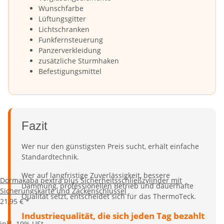
Wunschfarbe
Lüftungsgitter
Lichtschranken
Funkfernsteuerung
Panzerverkleidung
zusätzliche Sturmhaken
Befestigungsmittel
Fazit
Wer nur den günstigsten Preis sucht, erhält einfache
Standardtechnik.
Wer auf langfristige Zuverlässigkeit, bessere
Dormakaba pextra plus Sicherheitsschließzylinder mit
Dämmung, professionellen Betrieb und dauerhafte
Sicherungskarte und Zackenschlüssel
Qualität setzt, entscheidet sich für das ThermoTeck.
21,95 €
*
Industriequalität, die sich jeden Tag bezahlt
inkl. 19% USt.