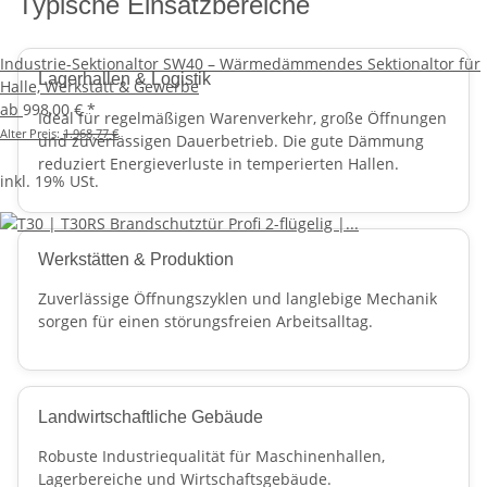
Typische Einsatzbereiche
Industrie-Sektionaltor SW40 – Wärmedämmendes Sektionaltor für
Lagerhallen & Logistik
Halle, Werkstatt & Gewerbe
ab
998,00 €
*
Ideal für regelmäßigen Warenverkehr, große Öffnungen
Alter Preis:
1.968,77 €
und zuverlässigen Dauerbetrieb. Die gute Dämmung
reduziert Energieverluste in temperierten Hallen.
inkl. 19% USt.
Werkstätten & Produktion
Zuverlässige Öffnungszyklen und langlebige Mechanik
sorgen für einen störungsfreien Arbeitsalltag.
Landwirtschaftliche Gebäude
Robuste Industriequalität für Maschinenhallen,
Lagerbereiche und Wirtschaftsgebäude.