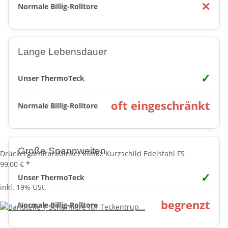
✕
Normale Billig-Rolltore
Lange Lebensdauer
✓
Unser ThermoTeck
oft eingeschränkt
Normale Billig-Rolltore
Große Spannweiten
Drückergarnitur Klinke/ Klinke Kurzschild Edelstahl FS
99,00 €
*
✓
Unser ThermoTeck
inkl. 19% USt.
begrenzt
Normale Billig-Rolltore