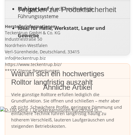
Ruhiger Lauf
Angaben zur Produktsicherheit
durch hochwertige
Führungssysteme
Herstellerinformationen:
Ideal für Halle, Werkstatt, Lager und
Teckentrup GmbH & Co. KG
Gewerbe
Industriestraße 50
Nordrhein-Westfalen
Verl-Sürenheide, Deutschland, 33415
info@teckentrup.biz
https://www.teckentrup.biz/
***** Sterne Bewertungen
Warum sich ein hochwertiges
Rolltor langfristig auszahlt
Ähnliche Artikel
Viele günstige Rolltore erfüllen lediglich die
Grundfunktion. Sie öffnen und schließen – mehr aber
oft nicht. Schwächere Profile, geringere Dämmung und
einfachere Technik führen langfristig häufig zu
höherem Verschleiß, lauteren Laufgeräuschen und
steigenden Betriebskosten.