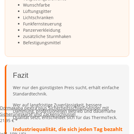
Wunschfarbe
Lüftungsgitter
Lichtschranken
Funkfernsteuerung
Panzerverkleidung
zusätzliche Sturmhaken
Befestigungsmittel
Fazit
Wer nur den günstigsten Preis sucht, erhält einfache
Standardtechnik.
Wer auf langfristige Zuverlässigkeit, bessere
Dormakaba pextra plus Sicherheitsschließzylinder mit
Dämmung, professionellen Betrieb und dauerhafte
Sicherungskarte und Zackenschlüssel
Qualität setzt, entscheidet sich für das ThermoTeck.
21,95 €
*
Industriequalität, die sich jeden Tag bezahlt
inkl. 19% USt.