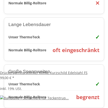
✕
Normale Billig-Rolltore
Lange Lebensdauer
✓
Unser ThermoTeck
oft eingeschränkt
Normale Billig-Rolltore
Große Spannweiten
Drückergarnitur Klinke/ Klinke Kurzschild Edelstahl FS
99,00 €
*
✓
Unser ThermoTeck
inkl. 19% USt.
begrenzt
Normale Billig-Rolltore