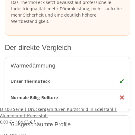
Das ThermoTeck setzt bewusst auf professionelle
Industriequalität: mehr Dämmleistung, mehr Laufruhe,
mehr Sicherheit und eine deutlich höhere
Wertbeständigkeit.
Der direkte Vergleich
Wärmedämmung
✓
Unser ThermoTeck
✕
Normale Billig-Rolltore
D-100 Serie | Drückergarnituren Kurzschild in Edelstahl |
Aluminium | Kunststoff
0,00 € -
104,63 €
*
Ausgeschäumte Profile