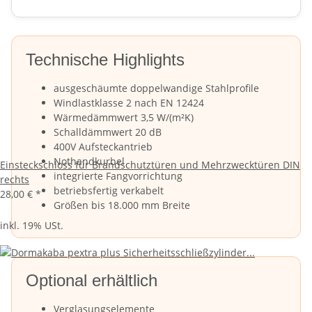
Technische Highlights
ausgeschäumte doppelwandige Stahlprofile
Windlastklasse 2 nach EN 12424
Wärmedämmwert 3,5 W/(m²K)
Schalldämmwert 20 dB
400V Aufsteckantrieb
Nothandkurbel
Einsteckschloss für Brandschutztüren und Mehrzwecktüren DIN
integrierte Fangvorrichtung
rechts
betriebsfertig verkabelt
28,00 €
*
Größen bis 18.000 mm Breite
inkl. 19% USt.
Optional erhältlich
Verglasungselemente