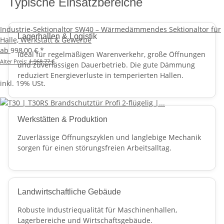
Typische Einsatzbereiche
Industrie-Sektionaltor SW40 – Wärmedämmendes Sektionaltor für
Lagerhallen & Logistik
Halle, Werkstatt & Gewerbe
ab
998,00 €
*
Ideal für regelmäßigen Warenverkehr, große Öffnungen
Alter Preis:
1.968,77 €
und zuverlässigen Dauerbetrieb. Die gute Dämmung
reduziert Energieverluste in temperierten Hallen.
inkl. 19% USt.
Werkstätten & Produktion
Zuverlässige Öffnungszyklen und langlebige Mechanik
sorgen für einen störungsfreien Arbeitsalltag.
Landwirtschaftliche Gebäude
Robuste Industriequalität für Maschinenhallen,
Lagerbereiche und Wirtschaftsgebäude.