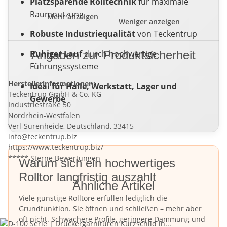
Platzsparende Rolltechnik
für maximale
Raumnutzung
Mehr anzeigen
Weniger anzeigen
Robuste Industriequalität
von Teckentrup
Ruhiger Lauf
Angaben zur Produktsicherheit
durch hochwertige
Führungssysteme
Herstellerinformationen:
Ideal für Halle, Werkstatt, Lager und
Teckentrup GmbH & Co. KG
Gewerbe
Industriestraße 50
Nordrhein-Westfalen
Verl-Sürenheide, Deutschland, 33415
info@teckentrup.biz
https://www.teckentrup.biz/
***** Sterne Bewertungen
Warum sich ein hochwertiges
Rolltor langfristig auszahlt
Ähnliche Artikel
Viele günstige Rolltore erfüllen lediglich die
Grundfunktion. Sie öffnen und schließen – mehr aber
oft nicht. Schwächere Profile, geringere Dämmung und