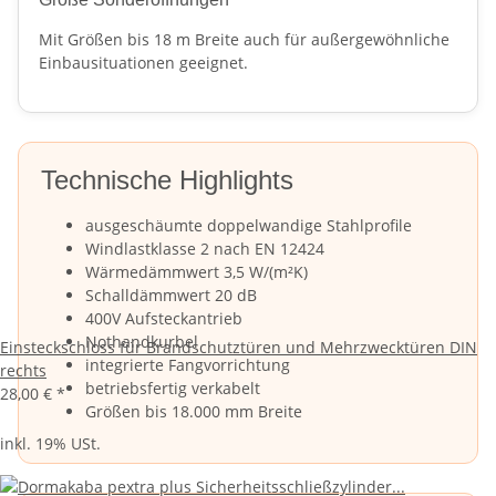
Mit Größen bis 18 m Breite auch für außergewöhnliche
Einbausituationen geeignet.
Technische Highlights
ausgeschäumte doppelwandige Stahlprofile
Windlastklasse 2 nach EN 12424
Wärmedämmwert 3,5 W/(m²K)
Schalldämmwert 20 dB
400V Aufsteckantrieb
Nothandkurbel
Einsteckschloss für Brandschutztüren und Mehrzwecktüren DIN
integrierte Fangvorrichtung
rechts
betriebsfertig verkabelt
28,00 €
*
Größen bis 18.000 mm Breite
inkl. 19% USt.