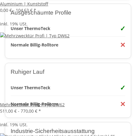
Aluminium | Kunststoff
0,00 € -
104,63 €
*
Ausgeschäumte Profile
inkl. 19% USt.
✓
Unser ThermoTeck
✕
Normale Billig-Rolltore
Ruhiger Lauf
✓
Unser ThermoTeck
✕
Normale Billig-Rolltore
Mehrzwecktür Profi | Typ DW62
511,00 € -
770,00 €
*
inkl. 19% USt.
Industrie-Sicherheitsausstattung