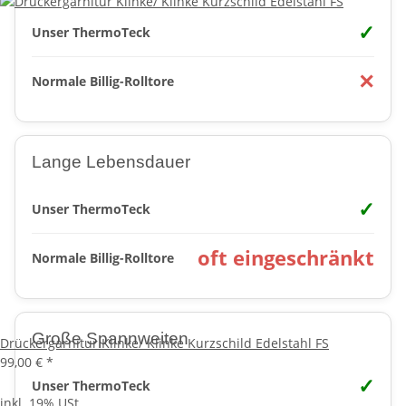
✓
Unser ThermoTeck
✕
Normale Billig-Rolltore
Lange Lebensdauer
✓
Unser ThermoTeck
oft eingeschränkt
Normale Billig-Rolltore
Große Spannweiten
Drückergarnitur Klinke/ Klinke Kurzschild Edelstahl FS
99,00 €
*
✓
Unser ThermoTeck
inkl. 19% USt.