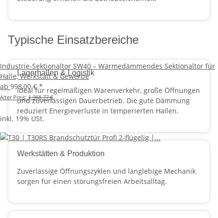
Typische Einsatzbereiche
Industrie-Sektionaltor SW40 – Wärmedämmendes Sektionaltor für
Lagerhallen & Logistik
Halle, Werkstatt & Gewerbe
ab
998,00 €
*
Ideal für regelmäßigen Warenverkehr, große Öffnungen
Alter Preis:
1.968,77 €
und zuverlässigen Dauerbetrieb. Die gute Dämmung
reduziert Energieverluste in temperierten Hallen.
inkl. 19% USt.
Werkstätten & Produktion
Zuverlässige Öffnungszyklen und langlebige Mechanik
sorgen für einen störungsfreien Arbeitsalltag.