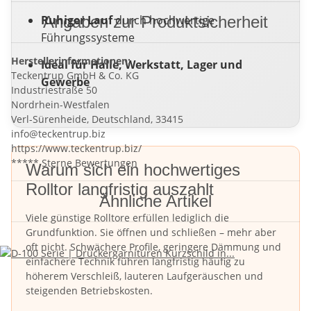
Ruhiger Lauf
Angaben zur Produktsicherheit
durch hochwertige
Führungssysteme
Herstellerinformationen:
Ideal für Halle, Werkstatt, Lager und
Teckentrup GmbH & Co. KG
Gewerbe
Industriestraße 50
Nordrhein-Westfalen
Verl-Sürenheide, Deutschland, 33415
info@teckentrup.biz
https://www.teckentrup.biz/
***** Sterne Bewertungen
Warum sich ein hochwertiges
Rolltor langfristig auszahlt
Ähnliche Artikel
Viele günstige Rolltore erfüllen lediglich die
Grundfunktion. Sie öffnen und schließen – mehr aber
oft nicht. Schwächere Profile, geringere Dämmung und
einfachere Technik führen langfristig häufig zu
höherem Verschleiß, lauteren Laufgeräuschen und
steigenden Betriebskosten.