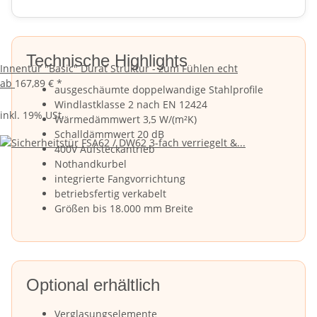
Technische Highlights
Innentür "Basic" Durat Struktur - zum Fühlen echt
ab
167,89 €
*
ausgeschäumte doppelwandige Stahlprofile
Windlastklasse 2 nach EN 12424
inkl. 19% USt.
Wärmedämmwert 3,5 W/(m²K)
Schalldämmwert 20 dB
400V Aufsteckantrieb
Nothandkurbel
integrierte Fangvorrichtung
betriebsfertig verkabelt
Größen bis 18.000 mm Breite
Optional erhältlich
Verglasungselemente