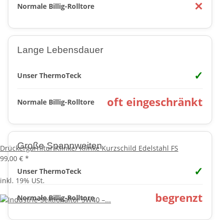
✕
Normale Billig-Rolltore
Lange Lebensdauer
✓
Unser ThermoTeck
oft eingeschränkt
Normale Billig-Rolltore
Große Spannweiten
Drückergarnitur Klinke/ Klinke Kurzschild Edelstahl FS
99,00 €
*
✓
Unser ThermoTeck
inkl. 19% USt.
begrenzt
Normale Billig-Rolltore