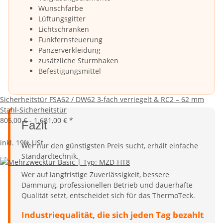
Wunschfarbe
Lüftungsgitter
Lichtschranken
Funkfernsteuerung
Panzerverkleidung
zusätzliche Sturmhaken
Befestigungsmittel
Sicherheitstür FSA62 / DW62 3-fach verriegelt & RC2 – 62 mm
Stahl-Sicherheitstür
805,00 € -
1.681,00 €
*
Fazit
inkl. 19% USt.
Wer nur den günstigsten Preis sucht, erhält einfache
Standardtechnik.
Wer auf langfristige Zuverlässigkeit, bessere
Dämmung, professionellen Betrieb und dauerhafte
Qualität setzt, entscheidet sich für das ThermoTeck.
Industriequalität, die sich jeden Tag bezahlt