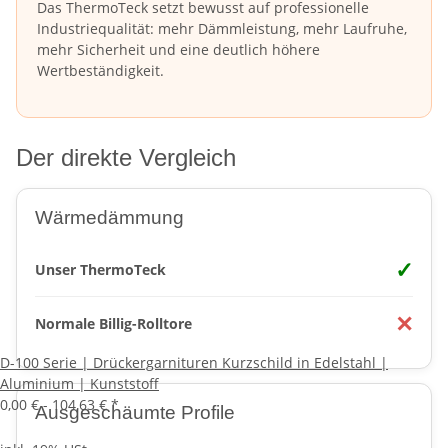
Das ThermoTeck setzt bewusst auf professionelle
Industriequalität: mehr Dämmleistung, mehr Laufruhe,
mehr Sicherheit und eine deutlich höhere
Wertbeständigkeit.
Der direkte Vergleich
Wärmedämmung
✓
Unser ThermoTeck
✕
Normale Billig-Rolltore
D-100 Serie | Drückergarnituren Kurzschild in Edelstahl |
Aluminium | Kunststoff
0,00 € -
104,63 €
*
Ausgeschäumte Profile