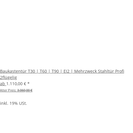
Baukastentür T30 | T60 | T90 | EI2 | Mehrzweck Stahltür Profi
2flügelig
ab
1.110,00 €
*
Alter Preis:
3.060,00 €
inkl. 19% USt.