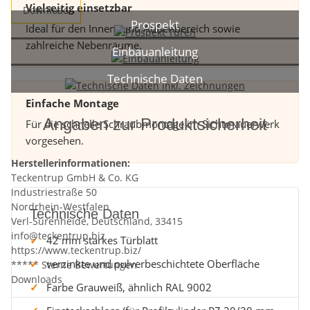
Vielseitig einsetzbar
Download
Prospekt
Ideal für den Innen- und Außenbereich sowie
zahlreiche Nebenräume.
Einbauanleitung
Technische Daten
Einfache Montage
Angaben zur Produktsicherheit
Für die schnelle Schraubmontage im Sichtmauerwerk
vorgesehen.
Herstellerinformationen:
Teckentrup GmbH & Co. KG
Industriestraße 50
Nordrhein-Westfalen
Technische Daten
Verl-Sürenheide, Deutschland, 33415
info@teckentrup.biz
42 mm starkes Türblatt
https://www.teckentrup.biz/
verzinkte und pulverbeschichtete Oberfläche
***** Sterne Bewertungen
Downloads
Farbe Grauweiß, ähnlich RAL 9002