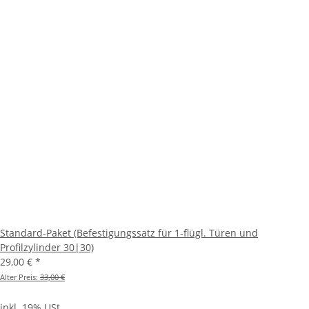
Standard-Paket (Befestigungssatz für 1-flügl. Türen und
Profilzylinder 30|30)
29,00 €
*
Alter Preis:
33,00 €
inkl. 19% USt.