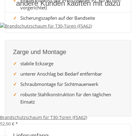
Einsteckschloss (für Profilzylinder PZ 30/30 mm
andere Kunden kauften mit dazu
vorgerichtet)
Sicherungszapfen auf der Bandseite
Zarge und Montage
stabile Eckzarge
unterer Anschlag bei Bedarf entfernbar
Schraubmontage für Sichtmauerwerk
robuste Stahlkonstruktion für den täglichen
Einsatz
Brandschutzschaum für T30-Türen (FSA62)
52,50 €
*
Lieferumfang